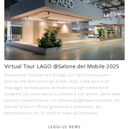
Virtual Tour LAGO @Salone del Mobile 2025
Essenzialità, modularità e dialogo con l’architettura sono i
principi che definiscono gli arredi LAGO. Linee pure e un
linguaggio formale pulito permettono a ogni elemento di
integrarsi con naturalezza in contesti e stili diversi, generando
soluzioni sempre nuove. Un sistema progettuale flessibile che
prende forma in infinite geometrie e dimensioni, da
personalizzare con 32 colori e materiali innovativi.
LEGGI LE NEWS