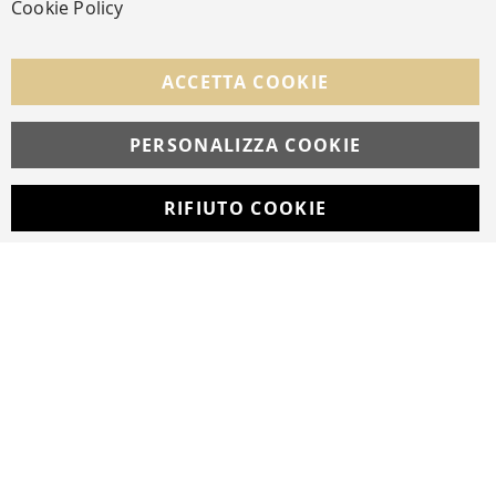
Cookie Policy
SEGUICI NEI SOCIAL
Facebook
Instagram
Whatsapp
ACCETTA COOKIE
PERSONALIZZA COOKIE
© Copyright MAV Arreda s.r.l. | P.IVA IT05919160969
Via Galileo Galilei, 14 | Milano
RIFIUTO COOKIE
Developed with
by
DF Solution