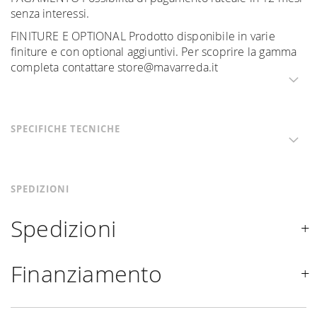
senza interessi.
FINITURE E OPTIONAL Prodotto disponibile in varie
finiture e con optional aggiuntivi. Per scoprire la gamma
completa contattare store@mavarreda.it
SPECIFICHE TECNICHE
SPEDIZIONI
Spedizioni
Spediamo in Italia, Europa e nel mondo. La spedizione
Finanziamento
Forniture Europa
è
gratuita in Italia
, invece è previsto
un contributo
per tutta la
Comunità Europea,
a seconda
Se sei residente in Italia, tutti i prodotti possono essere