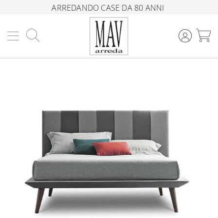
ARREDANDO CASE DA 80 ANNI
Cerca
C
Vai
alla
fine
della
galleria
di
immagini