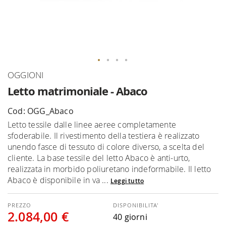
Vai
OGGIONI
all'inizio
Letto matrimoniale - Abaco
della
galleria
Cod: OGG_Abaco
di
Letto tessile dalle linee aeree completamente
immagini
sfoderabile. Il rivestimento della testiera è realizzato
unendo fasce di tessuto di colore diverso, a scelta del
cliente. La base tessile del letto Abaco è anti-urto,
realizzata in morbido poliuretano indeformabile. Il letto
Abaco è disponibile in va ...
Leggi tutto
DISPONIBILITA'
2.084,00 €
40 giorni