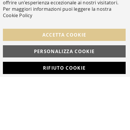
offrire un'esperienza eccezionale ai nostri visitatori.
Per maggiori informazioni puoi leggere la nostra
Cookie Policy
SEGUICI NEI SOCIAL
Facebook
Instagram
Whatsapp
ACCETTA COOKIE
PERSONALIZZA COOKIE
© Copyright MAV Arreda s.r.l. | P.IVA IT05919160969
Via Galileo Galilei, 14 | Milano
RIFIUTO COOKIE
Developed with
by
DF Solution