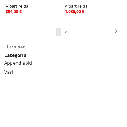
A partire da
A partire da
894,00 €
1.036,00 €
Pagina
Pagin
Succe
Attualmente
Pagina
1
2
stai
Filtra per
leggendo
Categoria
la
Appendiabiti
pagina
Vasi