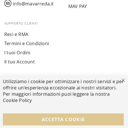
info@mavarreda.it
MAV PAY
SUPPORTO CLIENTI
Resi e RMA
Termini e Condizioni
I tuoi Ordini
Il tuo Account
PAGAMENTI SICURI
Utilizziamo i cookie per ottimizzare i nostri servizi e per
Ch
offrire un'esperienza eccezionale ai nostri visitatori.
Per maggiori informazioni puoi leggere la nostra
Cookie Policy
SEGUICI NEI SOCIAL
Facebook
Instagram
Whatsapp
ACCETTA COOKIE