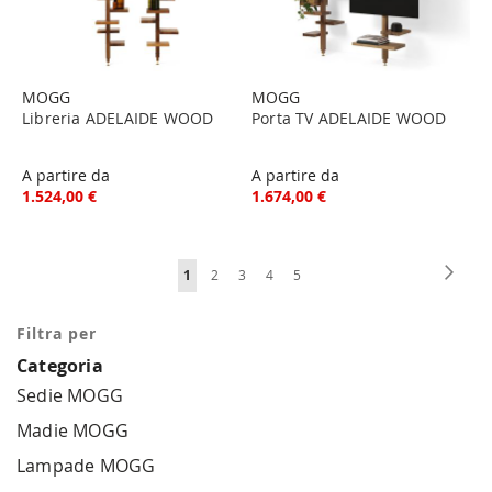
MOGG
MOGG
Libreria ADELAIDE WOOD
Porta TV ADELAIDE WOOD
A partire da
A partire da
1.524,00 €
1.674,00 €
Pagina
Pagin
Succe
Attualmente
Pagina
Pagina
Pagina
Pagina
1
2
3
4
5
stai
Filtra per
leggendo
Categoria
la
Sedie MOGG
pagina
Madie MOGG
Lampade MOGG