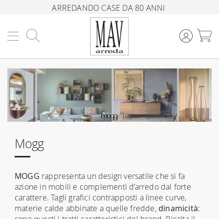
ARREDANDO CASE DA 80 ANNI
Cerca
C
Mogg
MOGG
rappresenta un design versatile che si fa
azione in mobili e complementi d’arredo dal forte
carattere. Tagli grafici contrapposti a linee curve,
materie calde abbinate a quelle fredde,
dinamicità
:
sono questi i tratti caratteristici del brand. Risalta il