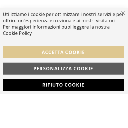
PAGAMENTI SICURI
Utilizziamo i cookie per ottimizzare i nostri servizi e per
Ch
offrire un'esperienza eccezionale ai nostri visitatori.
Per maggiori informazioni puoi leggere la nostra
Cookie Policy
SEGUICI NEI SOCIAL
Facebook
Instagram
Whatsapp
ACCETTA COOKIE
PERSONALIZZA COOKIE
© Copyright MAV Arreda s.r.l. | P.IVA IT05919160969
Via Galileo Galilei, 14 | Milano
RIFIUTO COOKIE
Developed with
by
DF Solution