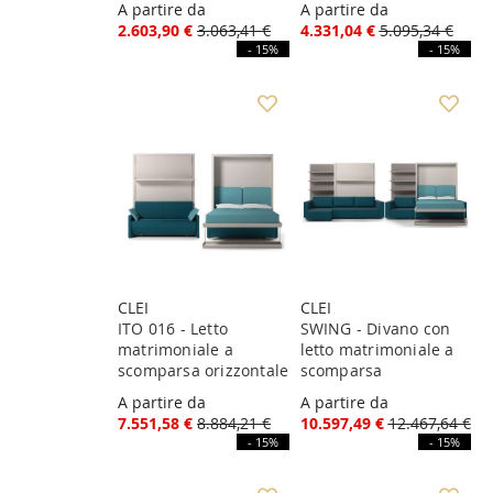
A partire da
A partire da
2.603,90 €
3.063,41 €
4.331,04 €
5.095,34 €
- 15%
- 15%
CLEI
CLEI
ITO 016 - Letto
SWING - Divano con
matrimoniale a
letto matrimoniale a
scomparsa orizzontale
scomparsa
A partire da
A partire da
7.551,58 €
8.884,21 €
10.597,49 €
12.467,64 €
- 15%
- 15%