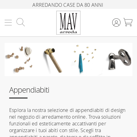
ARREDANDO CASE DA 80 ANNI
Cerca
C
Appendiabiti
Esplora la nostra selezione di appendiabiti di design
nel negozio di arredamento online. Trova soluzioni
funzionali ed esteticamente accattivanti per
organizzare i tuoi abiti con stile. Scegli tra
appendiabiti a parete, da terra o da soffitto in