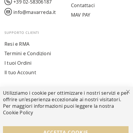
+39 02-58306187
Contattaci
info@mavarreda.it
MAV PAY
SUPPORTO CLIENTI
Resi e RMA
Termini e Condizioni
I tuoi Ordini
Il tuo Account
PAGAMENTI SICURI
Utilizziamo i cookie per ottimizzare i nostri servizi e per
Ch
offrire un'esperienza eccezionale ai nostri visitatori.
Per maggiori informazioni puoi leggere la nostra
Cookie Policy
SEGUICI NEI SOCIAL
Facebook
Instagram
Whatsapp
ACCETTA COOKIE