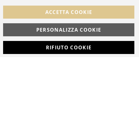
Facebook
Instagram
Whatsapp
ACCETTA COOKIE
PERSONALIZZA COOKIE
© Copyright MAV Arreda s.r.l. | P.IVA IT05919160969
Via Galileo Galilei, 14 | Milano
RIFIUTO COOKIE
Developed with
by
DF Solution