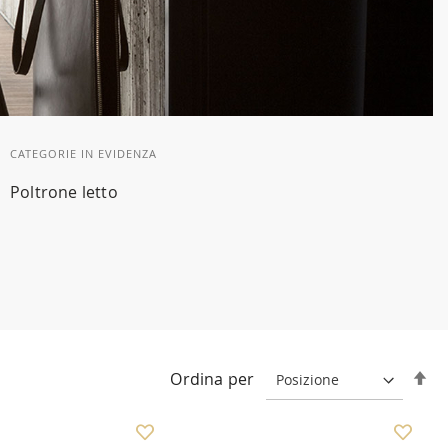
CATEGORIE IN EVIDENZA
Poltrone letto
Im
Ordina per
la
di
de