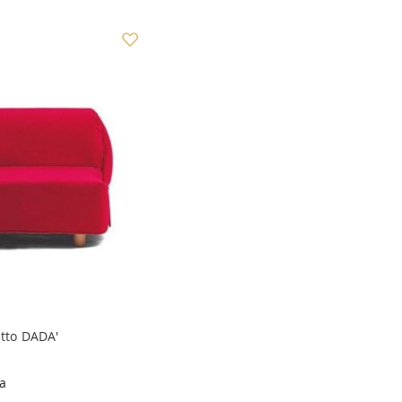
etto DADA'
da