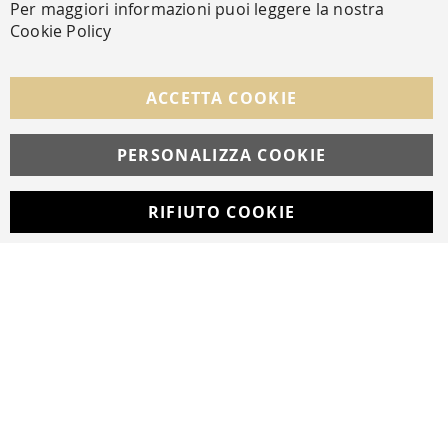
Per maggiori informazioni puoi leggere la nostra
Cookie Policy
SEGUICI NEI SOCIAL
Facebook
Instagram
Whatsapp
ACCETTA COOKIE
PERSONALIZZA COOKIE
© Copyright MAV Arreda s.r.l. | P.IVA IT05919160969
Via Galileo Galilei, 14 | Milano
RIFIUTO COOKIE
Developed with
by
DF Solution