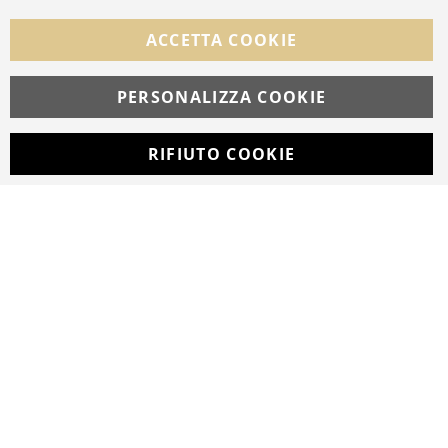
Facebook
Instagram
Whatsapp
ACCETTA COOKIE
PERSONALIZZA COOKIE
© Copyright MAV Arreda s.r.l. | P.IVA IT05919160969
Via Galileo Galilei, 14 | Milano
RIFIUTO COOKIE
Developed with
by
DF Solution