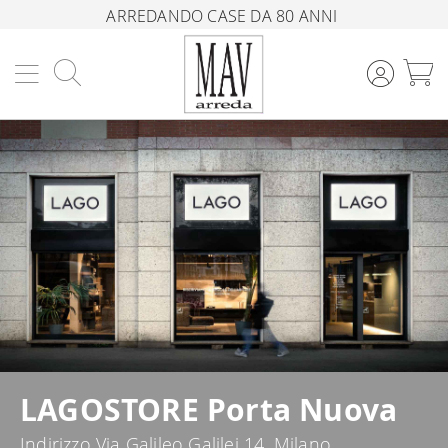
ARREDANDO CASE DA 80 ANNI
Cerca
C
LAGOSTORE Porta Nuova
Indirizzo Via Galileo Galilei 14, Milano