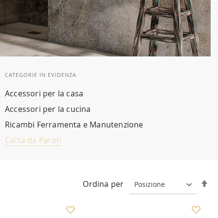
CATEGORIE IN EVIDENZA
Accessori per la casa
Accessori per la cucina
Ricambi Ferramenta e Manutenzione
Carta da Parati
Im
Ordina per
la
di
de