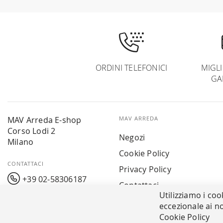
ORDINI TELEFONICI
MIGL
GA
MAV Arreda E-shop
MAV ARREDA
Corso Lodi 2
Negozi
Milano
Cookie Policy
CONTATTACI
Privacy Policy
+39 02-58306187
Contattaci
Utilizziamo i coo
info@mavarreda.it
MAV PAY
eccezionale ai no
Cookie Policy