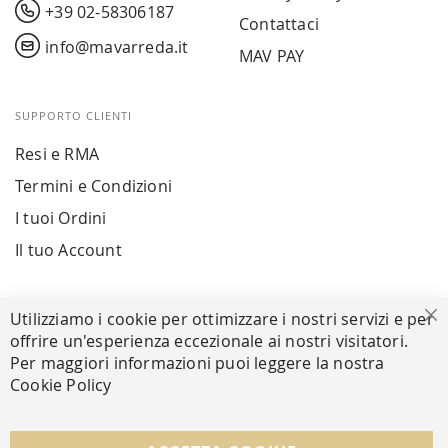
+39 02-58306187
Contattaci
info@mavarreda.it
MAV PAY
SUPPORTO CLIENTI
Resi e RMA
Termini e Condizioni
I tuoi Ordini
Il tuo Account
PAGAMENTI SICURI
Utilizziamo i cookie per ottimizzare i nostri servizi e per
Ch
offrire un'esperienza eccezionale ai nostri visitatori.
Per maggiori informazioni puoi leggere la nostra
Cookie Policy
SEGUICI NEI SOCIAL
Facebook
Instagram
Whatsapp