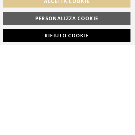
ACCETTA COOKIE
PERSONALIZZA COOKIE
© Copyright MAV Arreda s.r.l. | P.IVA IT05919160969
Via Galileo Galilei, 14 | Milano
RIFIUTO COOKIE
Developed with
by
DF Solution