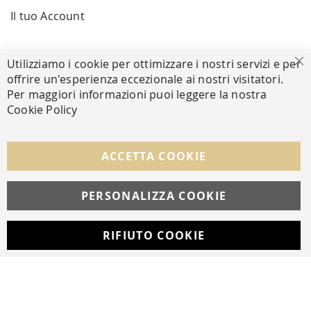
Il tuo Account
PAGAMENTI SICURI
Utilizziamo i cookie per ottimizzare i nostri servizi e per
Ch
offrire un'esperienza eccezionale ai nostri visitatori.
Per maggiori informazioni puoi leggere la nostra
Cookie Policy
SEGUICI NEI SOCIAL
Facebook
Instagram
Whatsapp
ACCETTA COOKIE
PERSONALIZZA COOKIE
© Copyright MAV Arreda s.r.l. | P.IVA IT05919160969
Via Galileo Galilei, 14 | Milano
RIFIUTO COOKIE
Developed with
by
DF Solution