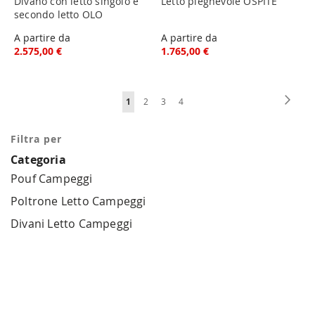
Divano con letto singolo e
Letto pieghevole OSPITE
secondo letto OLO
A partire da
A partire da
2.575,00 €
1.765,00 €
Pagina
Pagin
Succe
Attualmente
Pagina
Pagina
Pagina
1
2
3
4
stai
Filtra per
leggendo
Categoria
la
Pouf Campeggi
pagina
Poltrone Letto Campeggi
Divani Letto Campeggi