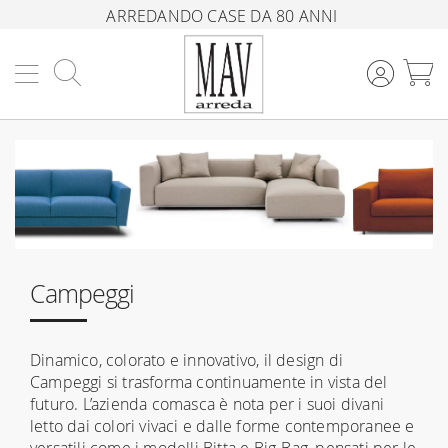
ARREDANDO CASE DA 80 ANNI
Cerca
C
Campeggi
Dinamico, colorato e innovativo, il design di
Campeggi si trasforma continuamente in vista del
futuro. L’azienda comasca è nota per i suoi divani
letto dai colori vivaci e dalle forme contemporanee e
versatili come i modelli Bitta e Big-Bag, pensati per le