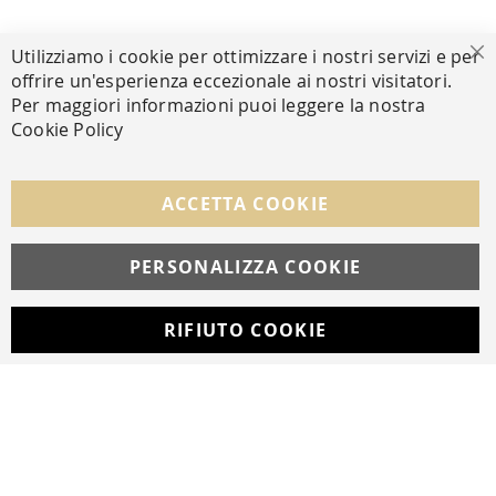
PAGAMENTI SICURI
Utilizziamo i cookie per ottimizzare i nostri servizi e per
Ch
offrire un'esperienza eccezionale ai nostri visitatori.
Per maggiori informazioni puoi leggere la nostra
Cookie Policy
SEGUICI NEI SOCIAL
Facebook
Instagram
Whatsapp
ACCETTA COOKIE
PERSONALIZZA COOKIE
© Copyright MAV Arreda s.r.l. | P.IVA IT05919160969
Via Galileo Galilei, 14 | Milano
RIFIUTO COOKIE
Developed with
by
DF Solution