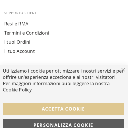
SUPPORTO CLIENTI
Resi e RMA
Termini e Condizioni
I tuoi Ordini
Il tuo Account
PAGAMENTI SICURI
Utilizziamo i cookie per ottimizzare i nostri servizi e per
Ch
offrire un'esperienza eccezionale ai nostri visitatori.
Per maggiori informazioni puoi leggere la nostra
Cookie Policy
SEGUICI NEI SOCIAL
Facebook
Instagram
Whatsapp
ACCETTA COOKIE
PERSONALIZZA COOKIE
© Copyright MAV Arreda s.r.l. | P.IVA IT05919160969