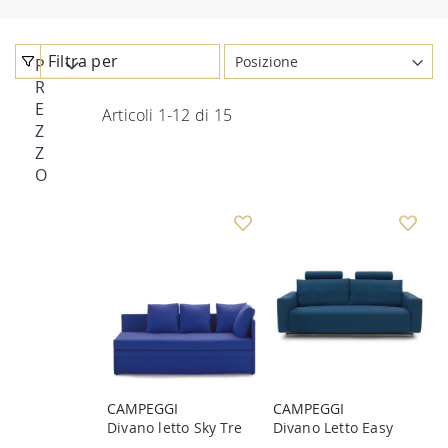
Filtra per
P
R
E
Articoli
1
-
12
di
15
Z
Z
O
CAMPEGGI
CAMPEGGI
Divano letto Sky Tre
Divano Letto Easy