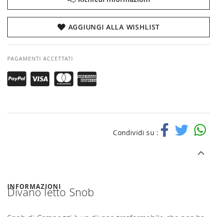
AGGIUNGI ALLA WISHLIST
PAGAMENTI ACCETTATI
Condividi su :
INFORMAZIONI
Divano letto Snob