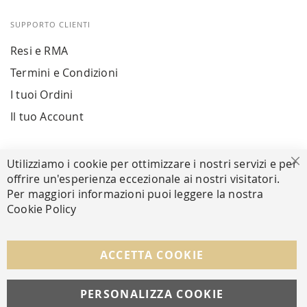
SUPPORTO CLIENTI
Resi e RMA
Termini e Condizioni
I tuoi Ordini
Il tuo Account
PAGAMENTI SICURI
Utilizziamo i cookie per ottimizzare i nostri servizi e per
Ch
offrire un'esperienza eccezionale ai nostri visitatori.
Per maggiori informazioni puoi leggere la nostra
Cookie Policy
SEGUICI NEI SOCIAL
Facebook
Instagram
Whatsapp
ACCETTA COOKIE
PERSONALIZZA COOKIE
© Copyright MAV Arreda s.r.l. | P.IVA IT05919160969