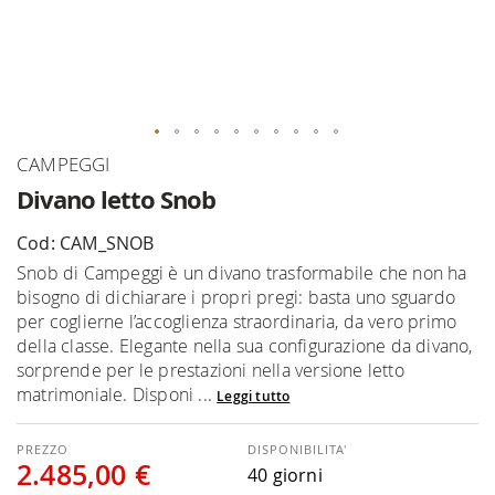
Vai
CAMPEGGI
all'inizio
Divano letto Snob
della
galleria
Cod: CAM_SNOB
di
Snob di Campeggi è un divano trasformabile che non ha
immagini
bisogno di dichiarare i propri pregi: basta uno sguardo
per coglierne l’accoglienza straordinaria, da vero primo
della classe. Elegante nella sua configurazione da divano,
sorprende per le prestazioni nella versione letto
matrimoniale. Disponi ...
Leggi tutto
DISPONIBILITA'
2.485,00 €
40 giorni