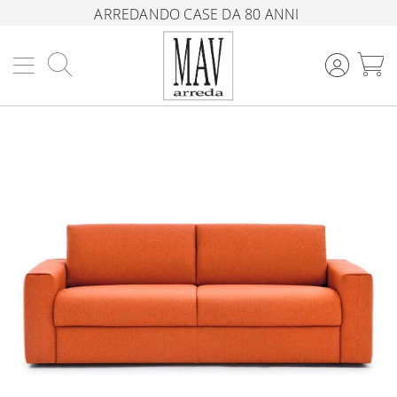
ARREDANDO CASE DA 80 ANNI
Cerca
C
Vai
alla
fine
della
galleria
di
immagini