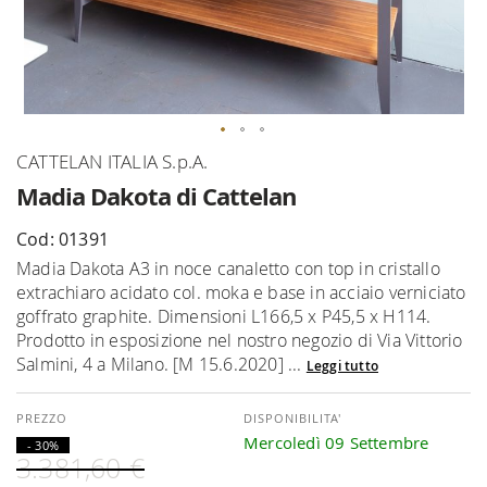
Vai
CATTELAN ITALIA S.p.A.
all'inizio
Madia Dakota di Cattelan
della
galleria
Cod: 01391
di
Madia Dakota A3 in noce canaletto con top in cristallo
immagini
extrachiaro acidato col. moka e base in acciaio verniciato
goffrato graphite. Dimensioni L166,5 x P45,5 x H114.
Prodotto in esposizione nel nostro negozio di Via Vittorio
Salmini, 4 a Milano. [M 15.6.2020] ...
Leggi tutto
DISPONIBILITA'
Mercoledì 09 Settembre
- 30%
3.381,60 €