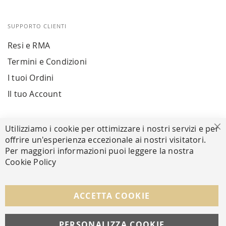
SUPPORTO CLIENTI
Resi e RMA
Termini e Condizioni
I tuoi Ordini
Il tuo Account
PAGAMENTI SICURI
Utilizziamo i cookie per ottimizzare i nostri servizi e per
Ch
offrire un'esperienza eccezionale ai nostri visitatori.
Per maggiori informazioni puoi leggere la nostra
Cookie Policy
SEGUICI NEI SOCIAL
Facebook
Instagram
Whatsapp
ACCETTA COOKIE
PERSONALIZZA COOKIE