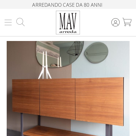
ARREDANDO CASE DA 80 ANNI
Cerca
C
Vai
alla
fine
della
galleria
di
immagini