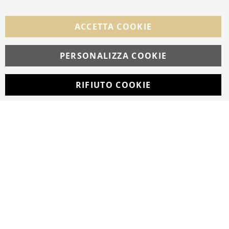
Facebook
Instagram
Whatsapp
ACCETTA COOKIE
PERSONALIZZA COOKIE
© Copyright MAV Arreda s.r.l. | P.IVA IT05919160969
Via Galileo Galilei, 14 | Milano
RIFIUTO COOKIE
Developed with
by
DF Solution