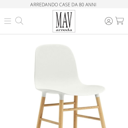
ARREDANDO CASE DA 80 ANNI
Cerca
C
Vai
alla
fine
della
galleria
di
immagini