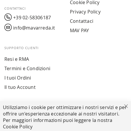
Cookie Policy
CONTATTACI
Privacy Policy
+39 02-58306187
Contattaci
info@mavarreda.it
MAV PAY
SUPPORTO CLIENTI
Resi e RMA
Termini e Condizioni
I tuoi Ordini
Il tuo Account
PAGAMENTI SICURI
Utilizziamo i cookie per ottimizzare i nostri servizi e per
Ch
offrire un'esperienza eccezionale ai nostri visitatori.
Per maggiori informazioni puoi leggere la nostra
Cookie Policy
SEGUICI NEI SOCIAL