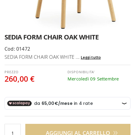
Vai
SEDIA FORM CHAIR OAK WHITE
all'inizio
della
Cod: 01472
galleria
SEDIA FORM CHAIR OAK WHITE ...
Leggi tutto
di
immagini
DISPONIBILITA'
260,00 €
Mercoledì 09 Settembre
AGGIUNGI AL CARRELLO