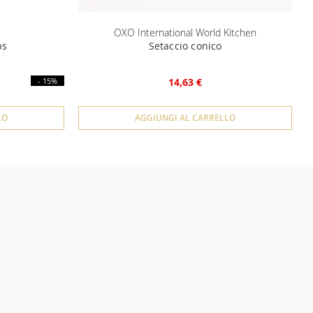
OXO International World Kitchen
ps
Setaccio conico
- 15%
14,63 €
LO
AGGIUNGI AL CARRELLO