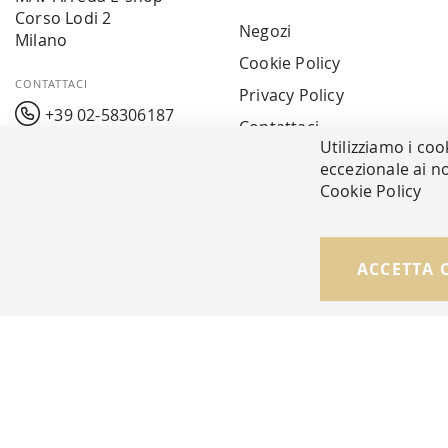
Corso Lodi 2
Negozi
Milano
Cookie Policy
CONTATTACI
Privacy Policy
+39 02-58306187
Contattaci
Utilizziamo i coo
info@mavarreda.it
MAV PAY
eccezionale ai no
Cookie Policy
© Copyright MAV Arreda s.r.l. | P.IVA IT05919160969
ACCETTA 
Via Galileo Galilei, 14 | Milano