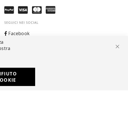
SEGUICI NEI SOCIAL
Facebook
za
Instagram
ostra
Chiu
Whatsapp
IFIUTO
Developed with
OOKIE
by
DF Solution