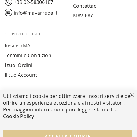
+39 02-58306187
Contattaci
info@mavarreda.it
MAV PAY
SUPPORTO CLIENTI
Resi e RMA
Termini e Condizioni
I tuoi Ordini
Il tuo Account
PAGAMENTI SICURI
Utilizziamo i cookie per ottimizzare i nostri servizi e per
Ch
offrire un'esperienza eccezionale ai nostri visitatori.
Per maggiori informazioni puoi leggere la nostra
Cookie Policy
SEGUICI NEI SOCIAL
Facebook
Instagram
Whatsapp
ACCETTA COOKIE