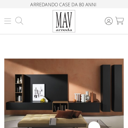
ARREDANDO CASE DA 80 ANNI
Cerca
C
Vai
alla
fine
della
galleria
di
immagini