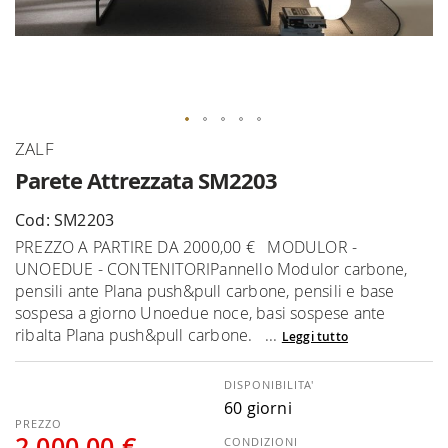
Vai
ZALF
all'inizio
Parete Attrezzata SM2203
della
galleria
Cod: SM2203
di
PREZZO A PARTIRE DA 2000,00 € MODULOR -
immagini
UNOEDUE - CONTENITORIPannello Modulor carbone,
pensili ante Plana push&pull carbone, pensili e base
sospesa a giorno Unoedue noce, basi sospese ante
ribalta Plana push&pull carbone. ...
Leggi tutto
DISPONIBILITA'
60 giorni
2.000,00 €
CONDIZIONI