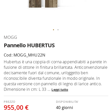
Vai
MOGG
all'inizio
Pannello HUBERTUS
della
galleria
Cod: MOGG_MHU22N
di
Hubertus è una coppia di corna appendiabiti a parete in
immagini
fusione di ottone in finitura brillantata. Anticonvenzionale
decisamente fuori dal comune, un’oggetto ben
riconoscibile diventa funzionale in modo originale. In
questa versione con pannello di legno di larice antico.
Dimensione in cm: L 33 ...
Leggi tutto
DISPONIBILITA'
955,00 €
40 giorni