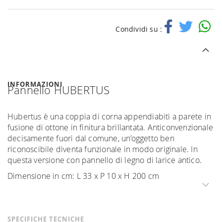
Condividi su :
INFORMAZIONI
Pannello HUBERTUS
Hubertus è una coppia di corna appendiabiti a parete in
fusione di ottone in finitura brillantata. Anticonvenzionale
decisamente fuori dal comune, un’oggetto ben
riconoscibile diventa funzionale in modo originale. In
questa versione con pannello di legno di larice antico.
Dimensione in cm: L 33 x P 10 x H 200 cm
SPECIFICHE TECNICHE