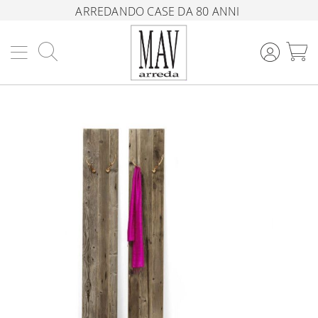
ARREDANDO CASE DA 80 ANNI
Cerca
C
Vai
alla
fine
della
galleria
di
immagini