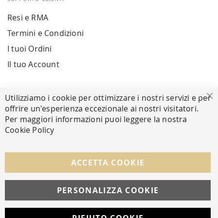
Resi e RMA
Termini e Condizioni
I tuoi Ordini
Il tuo Account
PAGAMENTI SICURI
Utilizziamo i cookie per ottimizzare i nostri servizi e per
Ch
offrire un'esperienza eccezionale ai nostri visitatori.
Per maggiori informazioni puoi leggere la nostra
Cookie Policy
SEGUICI NEI SOCIAL
Facebook
Instagram
Whatsapp
ACCETTA COOKIE
PERSONALIZZA COOKIE
© Copyright MAV Arreda s.r.l. | P.IVA IT05919160969
Via Galileo Galilei, 14 | Milano