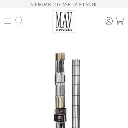
ARREDANDO CASE DA 80 ANNI
Cerca
C
Vai
alla
fine
della
galleria
di
immagini