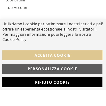
I tuoi Ordini
Il tuo Account
PAGAMENTI SICURI
Utilizziamo i cookie per ottimizzare i nostri servizi e per
Ch
offrire un'esperienza eccezionale ai nostri visitatori.
Per maggiori informazioni puoi leggere la nostra
Cookie Policy
SEGUICI NEI SOCIAL
Facebook
Instagram
Whatsapp
ACCETTA COOKIE
PERSONALIZZA COOKIE
© Copyright MAV Arreda s.r.l. | P.IVA IT05919160969
Via Galileo Galilei, 14 | Milano
RIFIUTO COOKIE
Developed with
by
DF Solution