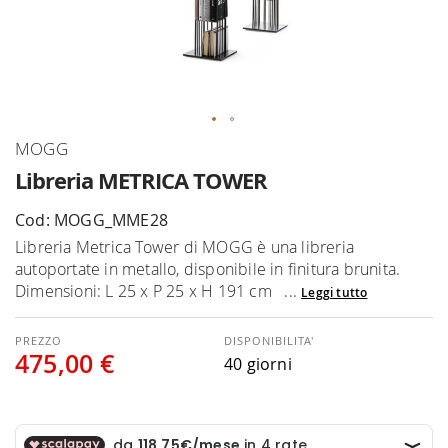
Vai
MOGG
all'inizio
Libreria METRICA TOWER
della
galleria
Cod: MOGG_MME28
di
Libreria Metrica Tower di MOGG è una libreria
immagini
autoportate in metallo, disponibile in finitura brunita.
Dimensioni: L 25 x P 25 x H 191 cm ...
Leggi tutto
DISPONIBILITA'
475,00 €
40 giorni