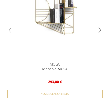
specifica.
unico) 4) iban per l'addebito delle rate
MOGG
Mensola MUSA
293,00 €
AGGIUNGI AL CARRELLO