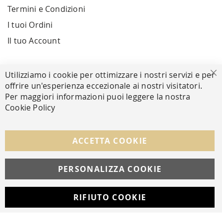
Termini e Condizioni
I tuoi Ordini
Il tuo Account
PAGAMENTI SICURI
Utilizziamo i cookie per ottimizzare i nostri servizi e per
Ch
offrire un'esperienza eccezionale ai nostri visitatori.
Per maggiori informazioni puoi leggere la nostra
Cookie Policy
SEGUICI NEI SOCIAL
Facebook
Instagram
Whatsapp
ACCETTA COOKIE
PERSONALIZZA COOKIE
© Copyright MAV Arreda s.r.l. | P.IVA IT05919160969
Via Galileo Galilei, 14 | Milano
RIFIUTO COOKIE
Developed with
by
DF Solution