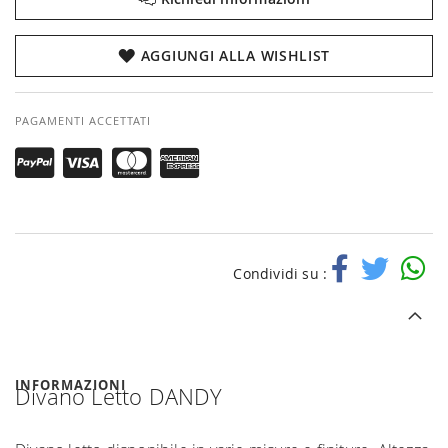
AGGIUNGI ALLA WISHLIST
PAGAMENTI ACCETTATI
Condividi su :
INFORMAZIONI
Divano Letto DANDY