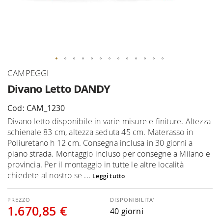
Vai
CAMPEGGI
all'inizio
Divano Letto DANDY
della
galleria
Cod: CAM_1230
di
Divano letto disponibile in varie misure e finiture. Altezza
immagini
schienale 83 cm, altezza seduta 45 cm. Materasso in
Poliuretano h 12 cm. Consegna inclusa in 30 giorni a
piano strada. Montaggio incluso per consegne a Milano e
provincia. Per il montaggio in tutte le altre località
chiedete al nostro se ...
Leggi tutto
DISPONIBILITA'
1.670,85 €
40 giorni