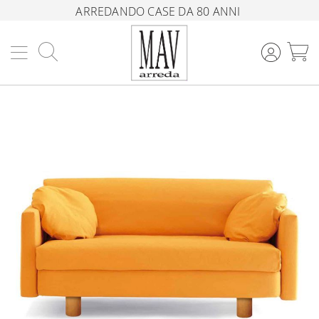
ARREDANDO CASE DA 80 ANNI
Cerca
C
Vai
alla
fine
della
galleria
di
immagini