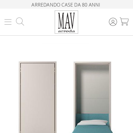
ARREDANDO CASE DA 80 ANNI
Cerca
C
Vai
alla
fine
della
galleria
di
immagini