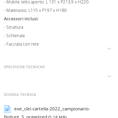
- Mobile letto aperto: L 131 x P213,9 x H220
- Materasso: L115 x P197 x H180
Accessori inclusi:
- Struttura
- Schienale
- Facciata con rete
SPECIFICHE TECNICHE
SCHEDA TECNICA
exe_clei-cartella-2022_campionario-
finiture_5_organized
(5.18 MB)