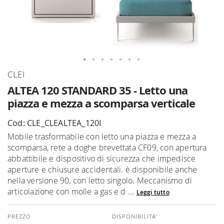
Vai
CLEI
all'inizio
ALTEA 120 STANDARD 35 - Letto una
della
piazza e mezza a scomparsa verticale
galleria
di
Cod: CLE_CLEALTEA_120I
immagini
Mobile trasformabile con letto una piazza e mezza a
scomparsa, rete a doghe brevettata CF09, con apertura
abbattibile e dispositivo di sicurezza che impedisce
aperture e chiusure accidentali. è disponibile anche
nella versione 90, con letto singolo. Meccanismo di
articolazione con molle a gas e d ...
Leggi tutto
DISPONIBILITA'