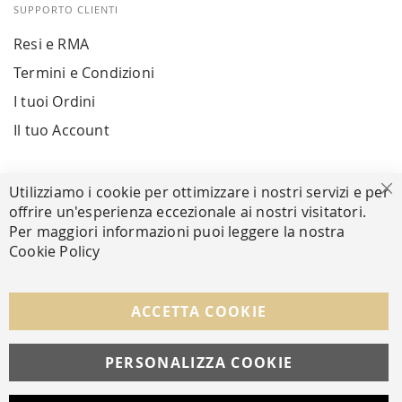
SUPPORTO CLIENTI
Resi e RMA
Termini e Condizioni
I tuoi Ordini
Il tuo Account
PAGAMENTI SICURI
Utilizziamo i cookie per ottimizzare i nostri servizi e per
Ch
offrire un'esperienza eccezionale ai nostri visitatori.
Per maggiori informazioni puoi leggere la nostra
Cookie Policy
SEGUICI NEI SOCIAL
Facebook
Instagram
Whatsapp
ACCETTA COOKIE
PERSONALIZZA COOKIE
© Copyright MAV Arreda s.r.l. | P.IVA IT05919160969
Via Galileo Galilei, 14 | Milano