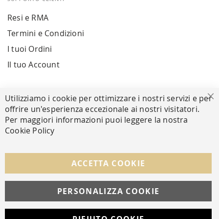
Resi e RMA
Termini e Condizioni
I tuoi Ordini
Il tuo Account
PAGAMENTI SICURI
Utilizziamo i cookie per ottimizzare i nostri servizi e per
Ch
offrire un'esperienza eccezionale ai nostri visitatori.
Per maggiori informazioni puoi leggere la nostra
Cookie Policy
SEGUICI NEI SOCIAL
Facebook
Instagram
Whatsapp
ACCETTA COOKIE
PERSONALIZZA COOKIE
© Copyright MAV Arreda s.r.l. | P.IVA IT05919160969
Via Galileo Galilei, 14 | Milano