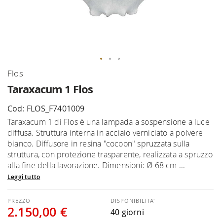
Vai
Flos
all'inizio
Taraxacum 1 Flos
della
galleria
Cod: FLOS_F7401009
di
Taraxacum 1 di Flos è una lampada a sospensione a luce
immagini
diffusa. Struttura interna in acciaio verniciato a polvere
bianco. Diffusore in resina "cocoon" spruzzata sulla
struttura, con protezione trasparente, realizzata a spruzzo
alla fine della lavorazione. Dimensioni: Ø 68 cm ...
Leggi tutto
DISPONIBILITA'
2.150,00 €
40 giorni