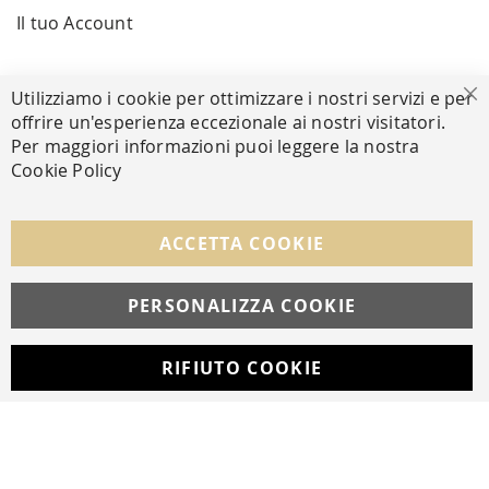
Il tuo Account
PAGAMENTI SICURI
Utilizziamo i cookie per ottimizzare i nostri servizi e per
Ch
offrire un'esperienza eccezionale ai nostri visitatori.
Per maggiori informazioni puoi leggere la nostra
Cookie Policy
SEGUICI NEI SOCIAL
Facebook
Instagram
Whatsapp
ACCETTA COOKIE
PERSONALIZZA COOKIE
© Copyright MAV Arreda s.r.l. | P.IVA IT05919160969
Via Galileo Galilei, 14 | Milano
RIFIUTO COOKIE
Developed with
by
DF Solution