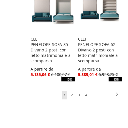
CLEI
CLEI
PENELOPE SOFA 35 -
PENELOPE SOFA 62 -
Divano 2 posti con
Divano 2 posti con
letto matrimoniale a
letto matrimoniale a
scomparsa
scomparsa
A partire da
A partire da
5.185,06 €
6.100,07 €
5.889,01 €
6.928,25 €
- 15%
- 15%
Pagina
Pagin
Succe
Attualmente
Pagina
Pagina
Pagina
1
2
3
4
stai
leggendo
la