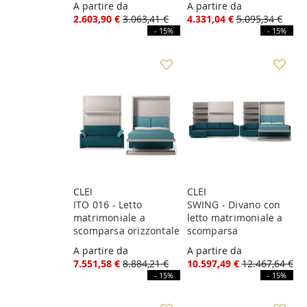
A partire da
A partire da
2.603,90 €
3.063,41 €
4.331,04 €
5.095,34 €
- 15%
- 15%
CLEI
CLEI
ITO 016 - Letto
SWING - Divano con
matrimoniale a
letto matrimoniale a
scomparsa orizzontale
scomparsa
A partire da
A partire da
7.551,58 €
8.884,21 €
10.597,49 €
12.467,64 €
- 15%
- 15%