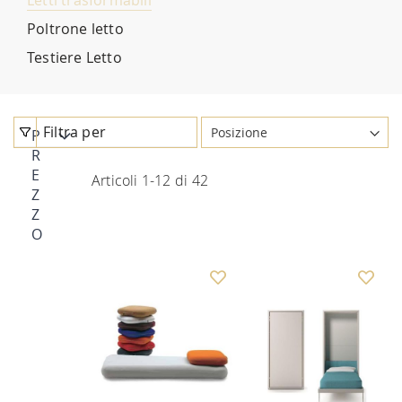
Letti trasformabili
Poltrone letto
Testiere Letto
Filtra per
P
R
E
Articoli
1
-
12
di
42
Z
Z
O