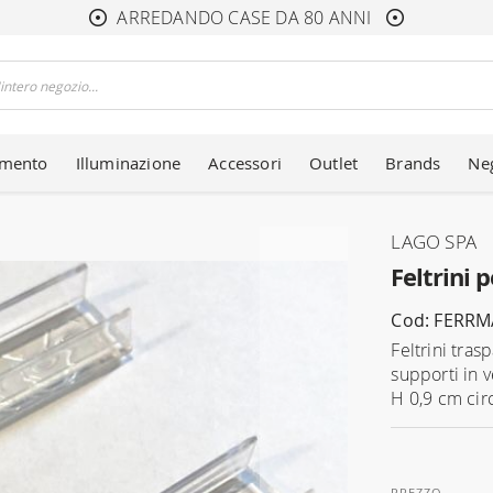
ARREDANDO CASE DA 80 ANNI
amento
Illuminazione
Accessori
Outlet
Brands
Ne
LAGO SPA
Feltrini 
Cod: FERRM
Feltrini tra
supporti in v
H 0,9 cm circ