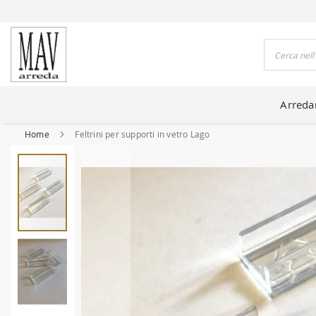
DO CASE DA 80 ANNI
Cerca
Arred
Home
Feltrini per supporti in vetro Lago
Vai
alla
fine
della
galleria
di
immagini