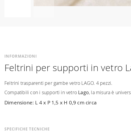
Vai
all'inizio
della
galleria
di
immagini
INFORMAZIONI
Feltrini per supporti in vetro 
Feltrini trasparenti per gambe vetro LAGO. 4 pezzi.
Compatibili con i supporti in vetro
Lago
, la misura è univers
Dimensione: L 4 x P 1,5 x H 0,9 cm circa
SPECIFICHE TECNICHE