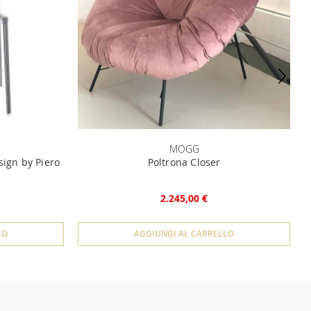
MOGG
sign by Piero
Poltrona Closer
2.245,00 €
LO
AGGIUNGI AL CARRELLO