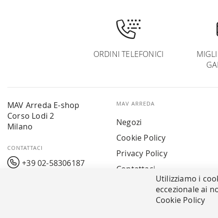
ORDINI TELEFONICI
MIGL
GA
MAV Arreda E-shop
MAV ARREDA
Corso Lodi 2
Negozi
Milano
Cookie Policy
CONTATTACI
Privacy Policy
+39 02-58306187
Contattaci
Utilizziamo i coo
info@mavarreda.it
MAV PAY
eccezionale ai no
Cookie Policy