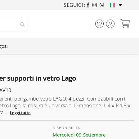
SEGUICI :
ARREDANDO CASE DA
Car
Cerca
gozi
per supporti in vetro Lago
AV10
sparenti per gambe vetro LAGO. 4 pezzi. Compatibili con i
etro Lago, la misura è universale. Dimensione: L 4 x P 1,5 x
a ...
Leggi tutto
DISPONIBILITA'
Mercoledì 09 Settembre