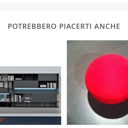
ti: 1) documento di identità (fronte e retro) 2) codice fisc
e
POTREBBERO PIACERTI ANCHE