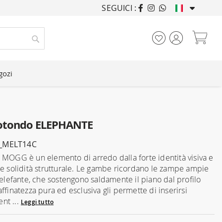
SEGUICI :
ARREDANDO CASE DA
Car
Cerca
gozi
Rotondo ELEPHANTE
_MELT14C
 MOGG è un elemento di arredo dalla forte identità visiva e
le solidità strutturale. Le gambe ricordano le zampe ampie
’elefante, che sostengono saldamente il piano dal profilo
ffinatezza pura ed esclusiva gli permette di inserirsi
nt ...
Leggi tutto