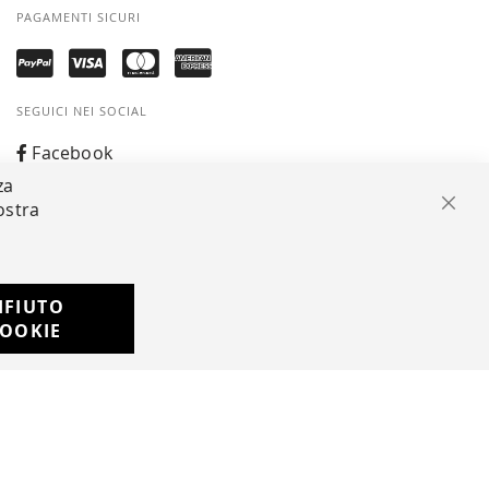
PAGAMENTI SICURI
SEGUICI NEI SOCIAL
Facebook
za
Instagram
ostra
Chiu
Whatsapp
IFIUTO
Developed with
OOKIE
by
DF Solution