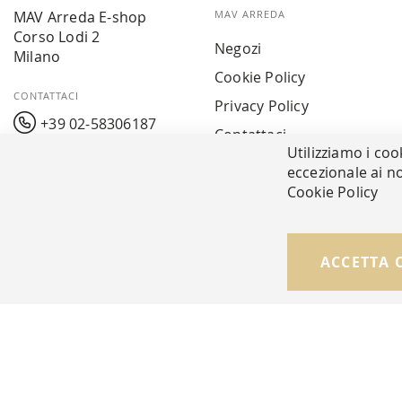
MAV Arreda E-shop
MAV ARREDA
Corso Lodi 2
Negozi
Milano
Cookie Policy
CONTATTACI
Privacy Policy
+39 02-58306187
Contattaci
Utilizziamo i coo
info@mavarreda.it
MAV PAY
eccezionale ai no
Cookie Policy
© Copyright MAV Arreda s.r.l. | P.IVA IT05919160969
ACCETTA 
Via Galileo Galilei, 14 | Milano