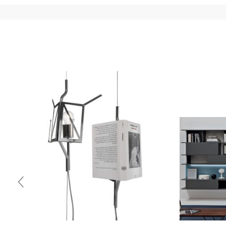
necessario inviare a mezzo mail copia dei seguenti documen
(cedolino o modello unico) 4) iban per l'addebito delle rat