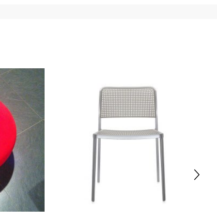
ale (fronte e retro) 3) un documento che attesti un reddito