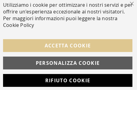
PAGAMENTI SICURI
Utilizziamo i cookie per ottimizzare i nostri servizi e per
Ch
offrire un'esperienza eccezionale ai nostri visitatori.
Per maggiori informazioni puoi leggere la nostra
Cookie Policy
SEGUICI NEI SOCIAL
Facebook
Instagram
Whatsapp
ACCETTA COOKIE
PERSONALIZZA COOKIE
© Copyright MAV Arreda s.r.l. | P.IVA IT05919160969
Via Galileo Galilei, 14 | Milano
RIFIUTO COOKIE
Developed with
by
DF Solution