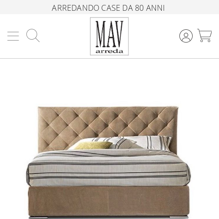
ARREDANDO CASE DA 80 ANNI
Cerca
C
Vai
alla
fine
della
galleria
di
immagini