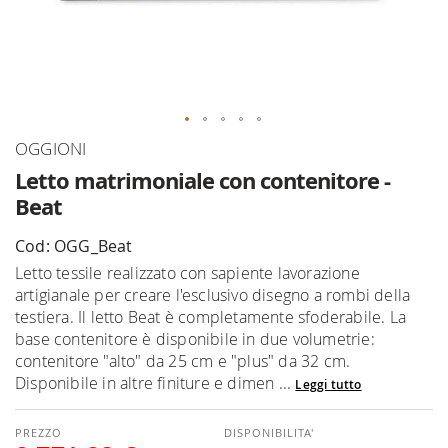
Vai
OGGIONI
all'inizio
Letto matrimoniale con contenitore -
della
Beat
galleria
di
Cod: OGG_Beat
immagini
Letto tessile realizzato con sapiente lavorazione
artigianale per creare l'esclusivo disegno a rombi della
testiera. Il letto Beat è completamente sfoderabile. La
base contenitore è disponibile in due volumetrie:
contenitore "alto" da 25 cm e "plus" da 32 cm.
Disponibile in altre finiture e dimen ...
Leggi tutto
DISPONIBILITA'