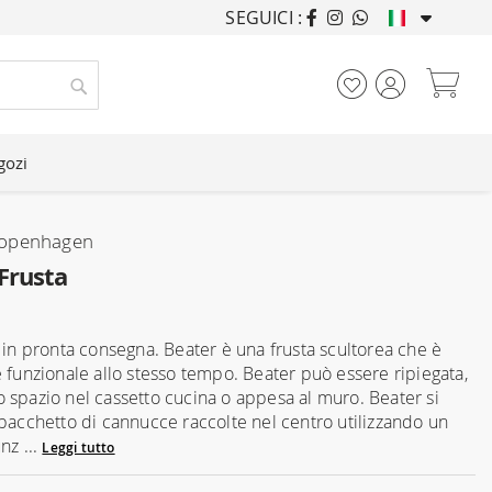
SEGUICI :
ARREDANDO CASE DA
Car
Cerca
gozi
openhagen
Frusta
1
è in pronta consegna. Beater è una frusta scultorea che è
e funzionale allo stesso tempo. Beater può essere ripiegata,
 spazio nel cassetto cucina o appesa al muro. Beater si
 pacchetto di cannucce raccolte nel centro utilizzando un
nz ...
Leggi tutto