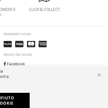
OMODI E
CLICK & COLLECT
I
PAGAMENTI SICURI
SEGUICI NEI SOCIAL
Facebook
za
Instagram
ostra
Chiu
Whatsapp
IFIUTO
Developed with
OOKIE
by
DF Solution