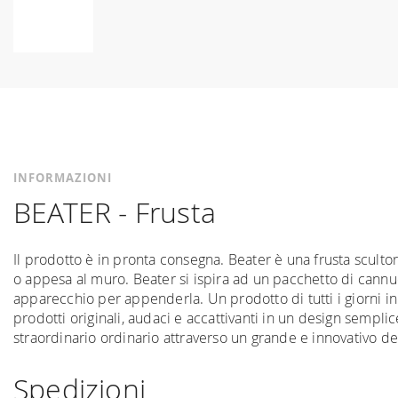
Vai
all'inizio
della
galleria
di
immagini
INFORMAZIONI
BEATER - Frusta
Il prodotto è in pronta consegna. Beater è una frusta sculto
o appesa al muro. Beater si ispira ad un pacchetto di cann
apparecchio per appenderla. Un prodotto di tutti i giorni 
prodotti originali, audaci e accattivanti in un design sempli
straordinario ordinario attraverso un grande e innovativo de
Spedizioni