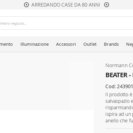
ARREDANDO CASE DA 80 ANNI
amento
Illuminazione
Accessori
Outlet
Brands
Ne
Normann C
BEATER - 
Cod: 24390
Il prodotto 
salvaspazio 
risparmiando
ispira ad un
anello che fu