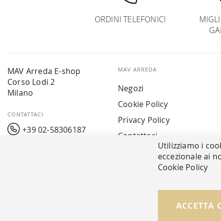
ORDINI TELEFONICI
MIGL
GA
MAV Arreda E-shop
MAV ARREDA
Corso Lodi 2
Negozi
Milano
Cookie Policy
CONTATTACI
Privacy Policy
+39 02-58306187
Contattaci
Utilizziamo i coo
info@mavarreda.it
MAV PAY
eccezionale ai no
Cookie Policy
© Copyright MAV Arreda s.r.l. | P.IVA IT05919160969
ACCETTA 
Via Galileo Galilei, 14 | Milano