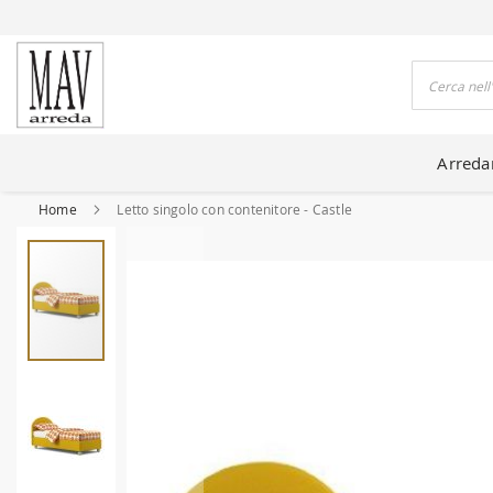
DO CASE DA 80 ANNI
Cerca
Arred
Home
Letto singolo con contenitore - Castle
Vai
alla
fine
della
galleria
di
immagini