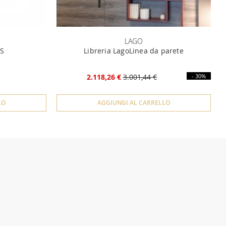
LAGO
US
Libreria LagoLinea da parete
2.118,26 €
3.001,44 €
- 30%
LO
AGGIUNGI AL CARRELLO