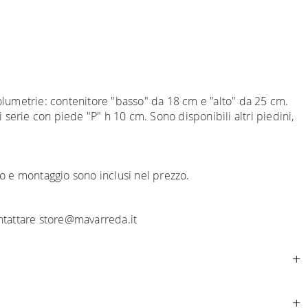
olumetrie: contenitore "basso" da 18 cm e "alto" da 25 cm.
serie con piede "P" h 10 cm. Sono disponibili altri piedini,
o e montaggio sono inclusi nel prezzo.
ntattare store@mavarreda.it
ributo
per tutta la
Comunità Europea,
a seconda del paese
movimentazione dei prodotti sia sempre curata. Al momento