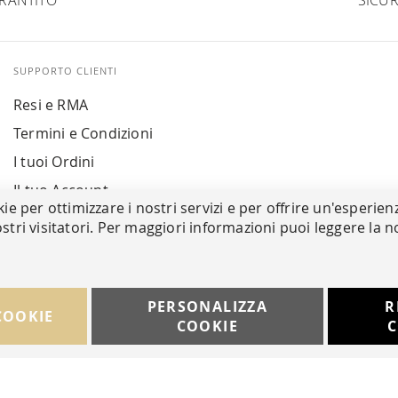
RANTITO
SICUR
SUPPORTO CLIENTI
Resi e RMA
Termini e Condizioni
I tuoi Ordini
Il tuo Account
kie per ottimizzare i nostri servizi e per offrire un'esperien
stri visitatori. Per maggiori informazioni puoi leggere la n
PERSONALIZZA
R
COOKIE
COOKIE
C