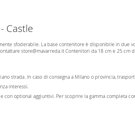
- Castle
mente sfoderabile. La base contenitore è disponibile in due v
 contattare store@mavarreda.it Contenitori da 18 cm e 25 cm di 
no strada. In caso di consegna a Milano o provincia, trasport
za interessi.
 e con optional aggiuntivi. Per scoprire la gamma completa co
niture Europa
è
gratuita in Italia
, invece è previsto un cont
rieri specifici per l'arredamento
, che garantiscono che la 