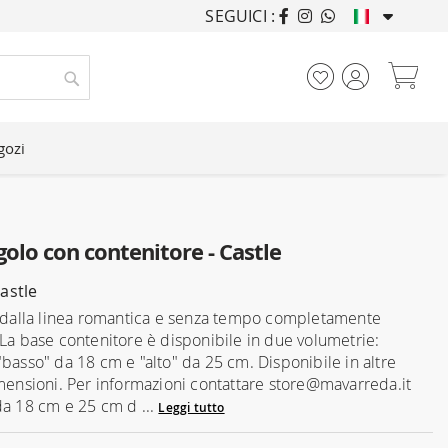
SEGUICI :
ARREDANDO CASE DA
Car
Cerca
gozi
golo con contenitore - Castle
astle
e dalla linea romantica e senza tempo completamente
 La base contenitore è disponibile in due volumetrie:
"basso" da 18 cm e "alto" da 25 cm. Disponibile in altre
imensioni. Per informazioni contattare store@mavarreda.it
da 18 cm e 25 cm d ...
Leggi tutto