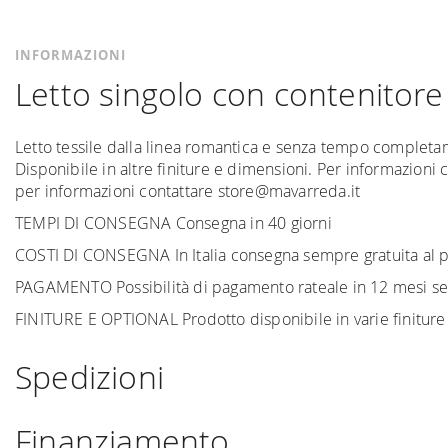
INFORMAZIONI
Letto singolo con contenitore 
Letto tessile dalla linea romantica e senza tempo completa
Disponibile in altre finiture e dimensioni. Per informazioni
per informazioni contattare store@mavarreda.it
TEMPI DI CONSEGNA Consegna in 40 giorni
COSTI DI CONSEGNA In Italia consegna sempre gratuita al pia
PAGAMENTO Possibilità di pagamento rateale in 12 mesi sen
FINITURE E OPTIONAL Prodotto disponibile in varie finiture
Spedizioni
Spediamo in Italia, Europa e nel mondo. La spedizione
For
Finanziamento
di interesse. La spedizione
Forniture Europa
utilizza cor