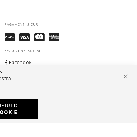
I
PAGAMENTI SICURI
SEGUICI NEI SOCIAL
Facebook
za
Instagram
ostra
Chiu
Whatsapp
IFIUTO
Developed with
OOKIE
by
DF Solution