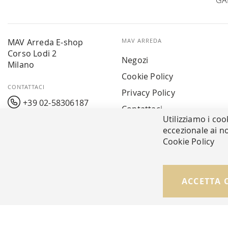
GA
MAV Arreda E-shop
MAV ARREDA
Corso Lodi 2
Negozi
Milano
Cookie Policy
CONTATTACI
Privacy Policy
+39 02-58306187
Contattaci
Utilizziamo i coo
info@mavarreda.it
MAV PAY
eccezionale ai no
Cookie Policy
© Copyright MAV Arreda s.r.l. | P.IVA IT05919160969
ACCETTA 
Via Galileo Galilei, 14 | Milano