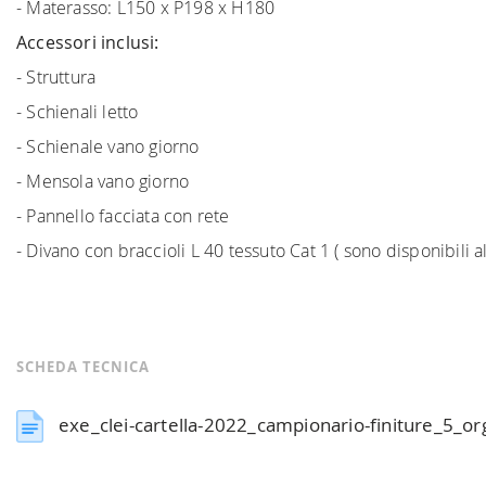
- Materasso: L150 x P198 x H180
Accessori inclusi:
- Struttura
- Schienali letto
- Schienale vano giorno
- Mensola vano giorno
- Pannello facciata con rete
- Divano con braccioli L 40 tessuto Cat 1 ( sono disponibili a
SCHEDA TECNICA
exe_clei-cartella-2022_campionario-finiture_5_o