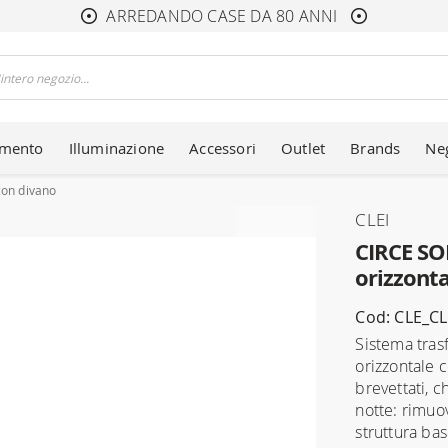
ARREDANDO CASE DA 80 ANNI
amento
Illuminazione
Accessori
Outlet
Brands
Ne
con divano
CLEI
CIRCE SO
orizzont
Cod: CLE_C
Sistema tras
orizzontale 
brevettati, 
notte: rimuov
struttura bas