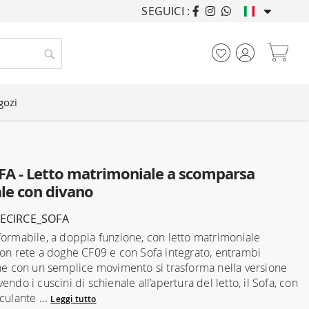
SEGUICI :
ARREDANDO CASE DA
Car
Cerca
gozi
FA - Letto matrimoniale a scomparsa
ale con divano
LECIRCE_SOFA
formabile, a doppia funzione, con letto matrimoniale
con rete a doghe CF09 e con Sofa integrato, entrambi
che con un semplice movimento si trasforma nella versione
endo i cuscini di schienale all’apertura del letto, il Sofa, con
culante ...
Leggi tutto