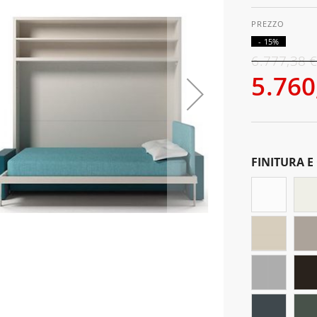
- 15%
6.777,38 
5.760
FINITURA E