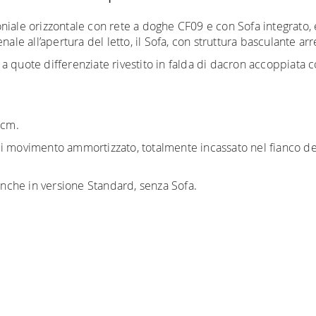
oniale orizzontale con rete a doghe CF09 e con Sofa integrato
ale all’apertura del letto, il Sofa, con struttura basculante arr
quote differenziate rivestito in falda di dacron accoppiata con 
 cm.
di movimento ammortizzato, totalmente incassato nel fianco d
 anche in versione Standard, senza Sofa.