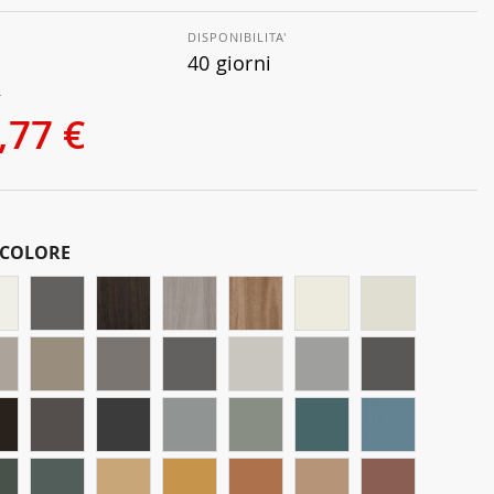
DISPONIBILITA'
40 giorni
€
,77 €
 COLORE