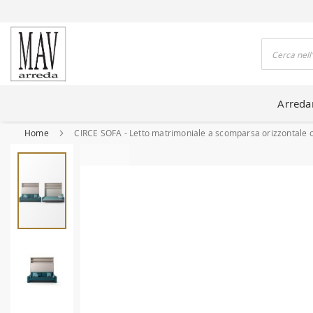
DO CASE DA 80 ANNI
Cerca
Arred
Home
CIRCE SOFA - Letto matrimoniale a scomparsa orizzontale 
Vai
alla
fine
della
galleria
di
immagini