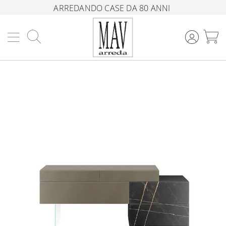
ARREDANDO CASE DA 80 ANNI
Cerca
C
Vai
alla
fine
della
galleria
di
immagini