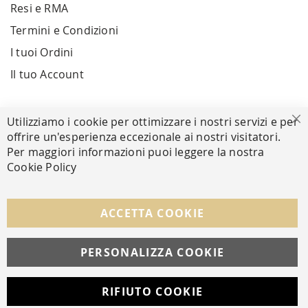
Resi e RMA
Termini e Condizioni
I tuoi Ordini
Il tuo Account
PAGAMENTI SICURI
Utilizziamo i cookie per ottimizzare i nostri servizi e per
Ch
offrire un'esperienza eccezionale ai nostri visitatori.
Per maggiori informazioni puoi leggere la nostra
Cookie Policy
SEGUICI NEI SOCIAL
Facebook
Instagram
Whatsapp
ACCETTA COOKIE
PERSONALIZZA COOKIE
© Copyright MAV Arreda s.r.l. | P.IVA IT05919160969
Via Galileo Galilei, 14 | Milano
RIFIUTO COOKIE
Developed with
by
DF Solution