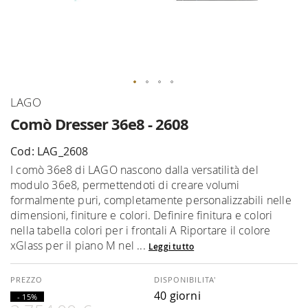
Vai
LAGO
all'inizio
Comò Dresser 36e8 - 2608
della
galleria
Cod: LAG_2608
di
I comò 36e8 di LAGO nascono dalla versatilità del
immagini
modulo 36e8, permettendoti di creare volumi
formalmente puri, completamente personalizzabili nelle
dimensioni, finiture e colori. Definire finitura e colori
nella tabella colori per i frontali A Riportare il colore
xGlass per il piano M nel ...
Leggi tutto
DISPONIBILITA'
40 giorni
- 15%