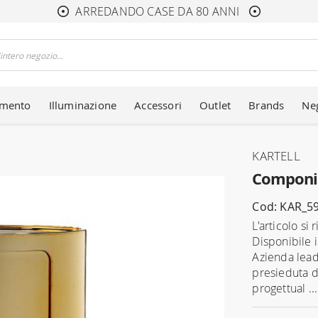
ARREDANDO CASE DA 80 ANNI
amento
Illuminazione
Accessori
Outlet
Brands
Ne
KARTELL
Componib
Cod: KAR_5
L'articolo si
Disponibile i
Azienda lead
presieduta d
progettual ..