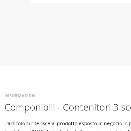
Vai
all'inizio
della
galleria
di
immagini
INFORMAZIONI
Componibili - Contenitori 3 s
L'articolo si riferisce al prodotto esposto in negozio i