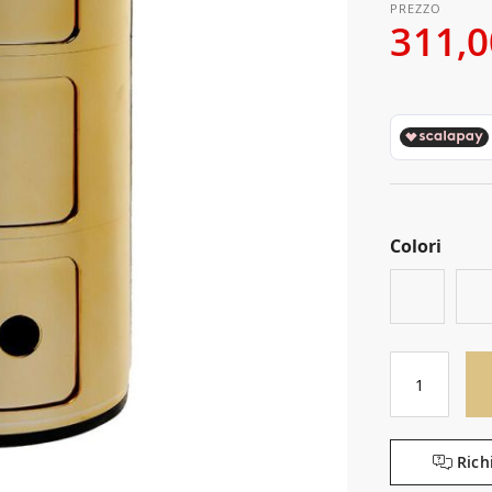
311,0
Colori
Rich