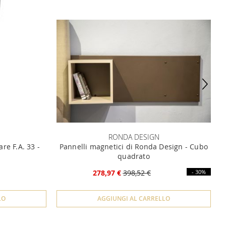
RONDA DESIGN
re F.A. 33 -
Pannelli magnetici di Ronda Design - Cubo
quadrato
278,97 €
398,52 €
- 30%
LO
AGGIUNGI AL CARRELLO