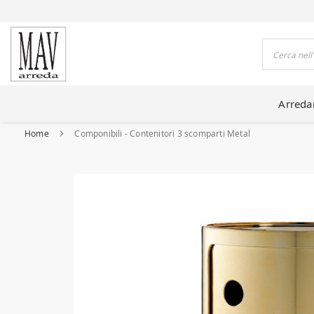
DO CASE DA 80 ANNI
Cerca
Arred
Home
Componibili - Contenitori 3 scomparti Metal
Vai
alla
fine
della
galleria
di
immagini