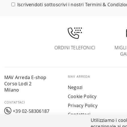
nostra
Iscrivendoti sottoscrivi i nostri
Termini & Condizio
Newsletter:
ORDINI TELEFONICI
MIGL
GA
MAV Arreda E-shop
MAV ARREDA
Corso Lodi 2
Negozi
Milano
Cookie Policy
CONTATTACI
Privacy Policy
+39 02-58306187
Contattaci
Utilizziamo i coo
info@mavarreda.it
MAV PAY
eccezionale ai no