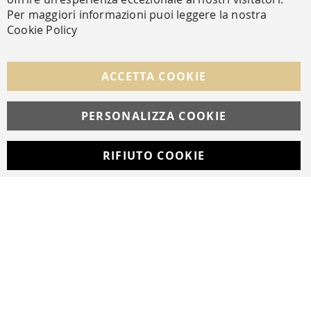
Per maggiori informazioni puoi leggere la nostra
Cookie Policy
SEGUICI NEI SOCIAL
Facebook
Instagram
Whatsapp
ACCETTA COOKIE
PERSONALIZZA COOKIE
© Copyright MAV Arreda s.r.l. | P.IVA IT05919160969
Via Galileo Galilei, 14 | Milano
RIFIUTO COOKIE
Developed with
by
DF Solution