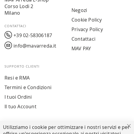
Corso Lodi 2
Negozi
Milano
Cookie Policy
CONTATTACI
Privacy Policy
+39 02-58306187
Contattaci
info@mavarreda.it
MAV PAY
SUPPORTO CLIENTI
Resi e RMA
Termini e Condizioni
I tuoi Ordini
Il tuo Account
PAGAMENTI SICURI
Utilizziamo i cookie per ottimizzare i nostri servizi e per
Ch
offrire un'esperienza eccezionale ai nostri visitatori.