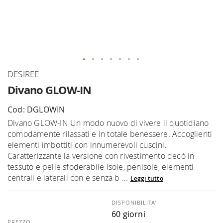
Vai
DESIREE
all'inizio
Divano GLOW-IN
della
galleria
Cod: DGLOWIN
di
Divano GLOW-IN Un modo nuovo di vivere il quotidiano
immagini
comodamente rilassati e in totale benessere. Accoglienti
elementi imbottiti con innumerevoli cuscini.
Caratterizzante la versione con rivestimento decò in
tessuto e pelle sfoderabile Isole, penisole, elementi
centrali e laterali con e senza b ...
Leggi tutto
DISPONIBILITA'
60 giorni