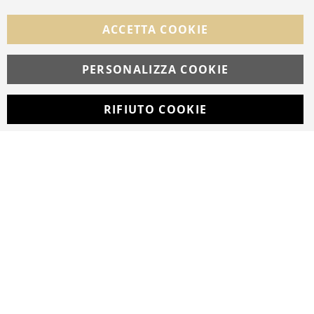
Facebook
Instagram
Whatsapp
ACCETTA COOKIE
PERSONALIZZA COOKIE
© Copyright MAV Arreda s.r.l. | P.IVA IT05919160969
Via Galileo Galilei, 14 | Milano
RIFIUTO COOKIE
Developed with
by
DF Solution