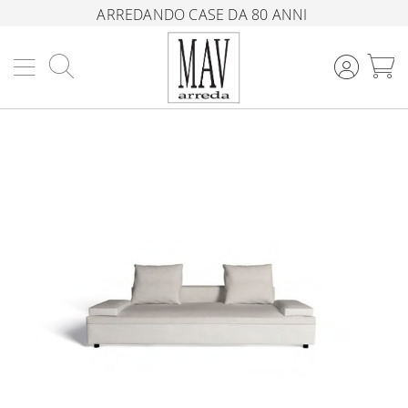
ARREDANDO CASE DA 80 ANNI
Cerca
C
Vai
alla
fine
della
galleria
di
immagini