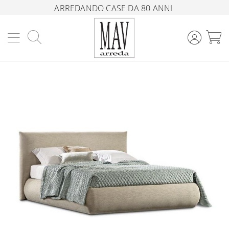
ARREDANDO CASE DA 80 ANNI
Cerca
C
Vai
alla
fine
della
galleria
di
immagini