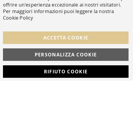
Ch
offrire un'esperienza eccezionale ai nostri visitatori.
Per maggiori informazioni puoi leggere la nostra
Cookie Policy
SEGUICI NEI SOCIAL
Facebook
Instagram
Whatsapp
ACCETTA COOKIE
PERSONALIZZA COOKIE
© Copyright MAV Arreda s.r.l. | P.IVA IT05919160969
Via Galileo Galilei, 14 | Milano
RIFIUTO COOKIE
Developed with
by
DF Solution