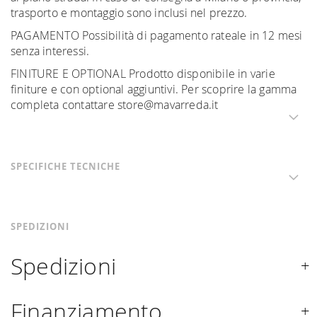
trasporto e montaggio sono inclusi nel prezzo.
PAGAMENTO Possibilità di pagamento rateale in 12 mesi
senza interessi.
FINITURE E OPTIONAL Prodotto disponibile in varie
finiture e con optional aggiuntivi. Per scoprire la gamma
completa contattare store@mavarreda.it
SPECIFICHE TECNICHE
SPEDIZIONI
Spedizioni
Spediamo in Italia, Europa e nel mondo. La spedizione
Finanziamento
Forniture Europa
è
gratuita in Italia
, invece è previsto