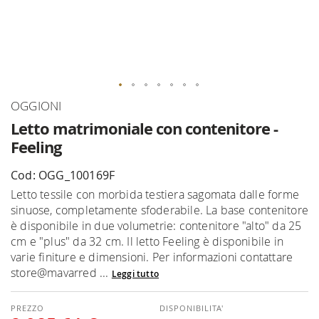
Vai
OGGIONI
all'inizio
Letto matrimoniale con contenitore -
della
Feeling
galleria
di
Cod: OGG_100169F
immagini
Letto tessile con morbida testiera sagomata dalle forme
sinuose, completamente sfoderabile. La base contenitore
è disponibile in due volumetrie: contenitore "alto" da 25
cm e "plus" da 32 cm. Il letto Feeling è disponibile in
varie finiture e dimensioni. Per informazioni contattare
store@mavarred ...
Leggi tutto
DISPONIBILITA'