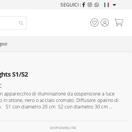
SEGUICI :
ARREDANDO CASE DA
Car
Cerca
gozi
ights S1/S2
C
 un apparecchio di illuminazione da sospensione a luce
io in ottone, nero o acciaio cromato. Diffusore opalino di
to. S1 con diametro 20 cm S2 con diametro 30 cm ...
DISPONIBILITA'