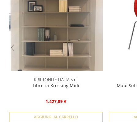
KRIPTONITE ITALIA S.r.l.
Libreria Krossing Midi
Maui Soft
1.427,89 €
AGGIUNGI AL CARRELLO
A