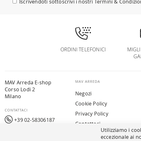
Iscrivendoti sottoscrivi i nostri
Termini & Condizio
Newsletter:
ORDINI TELEFONICI
MIGL
GA
MAV Arreda E-shop
MAV ARREDA
Corso Lodi 2
Negozi
Milano
Cookie Policy
CONTATTACI
Privacy Policy
+39 02-58306187
Contattaci
Utilizziamo i coo
info@mavarreda.it
MAV PAY
eccezionale ai no