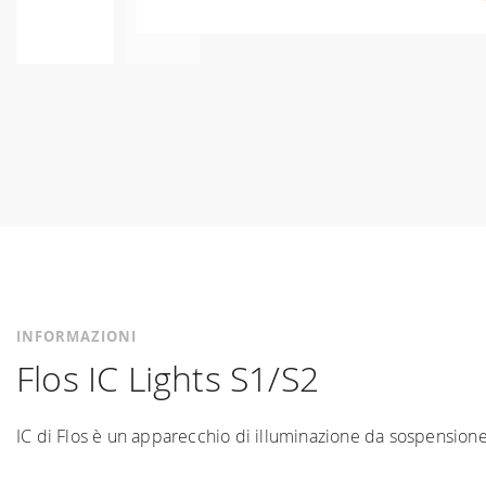
Vai
all'inizio
della
galleria
di
immagini
INFORMAZIONI
Flos IC Lights S1/S2
IC di Flos è un apparecchio di illuminazione da sospensione a