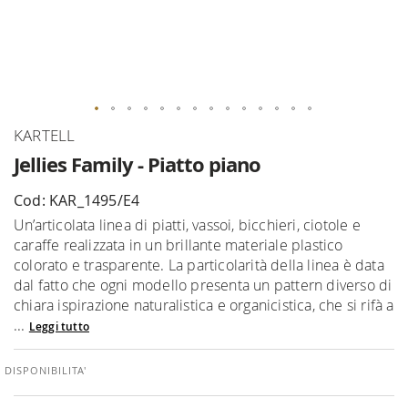
Vai
KARTELL
all'inizio
Jellies Family - Piatto piano
della
galleria
Cod: KAR_1495/E4
di
Un’articolata linea di piatti, vassoi, bicchieri, ciotole e
immagini
caraffe realizzata in un brillante materiale plastico
colorato e trasparente. La particolarità della linea è data
dal fatto che ogni modello presenta un pattern diverso di
chiara ispirazione naturalistica e organicistica, che si rifà a
...
Leggi tutto
DISPONIBILITA'