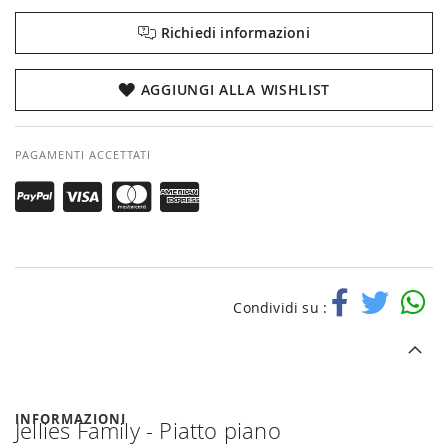
Richiedi informazioni
AGGIUNGI ALLA WISHLIST
PAGAMENTI ACCETTATI
Condividi su :
INFORMAZIONI
Jellies Family - Piatto piano