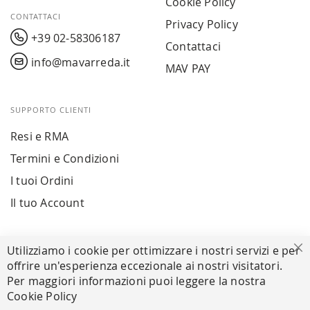
Cookie Policy
CONTATTACI
Privacy Policy
+39 02-58306187
Contattaci
info@mavarreda.it
MAV PAY
SUPPORTO CLIENTI
Resi e RMA
Termini e Condizioni
I tuoi Ordini
Il tuo Account
PAGAMENTI SICURI
Utilizziamo i cookie per ottimizzare i nostri servizi e per
Ch
offrire un'esperienza eccezionale ai nostri visitatori.
Per maggiori informazioni puoi leggere la nostra
Cookie Policy
SEGUICI NEI SOCIAL