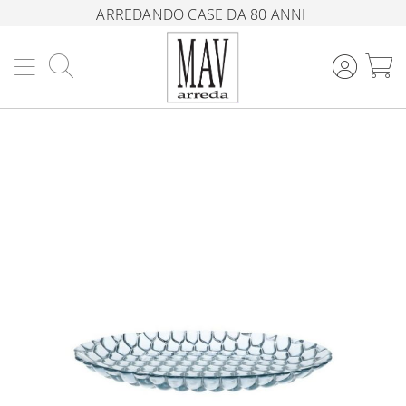
ARREDANDO CASE DA 80 ANNI
Cerca
C
Vai
alla
fine
della
galleria
di
immagini