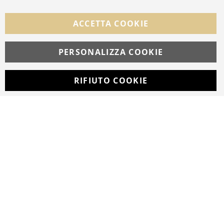
Facebook
Instagram
Whatsapp
ACCETTA COOKIE
PERSONALIZZA COOKIE
© Copyright MAV Arreda s.r.l. | P.IVA IT05919160969
Via Galileo Galilei, 14 | Milano
RIFIUTO COOKIE
Developed with
by
DF Solution