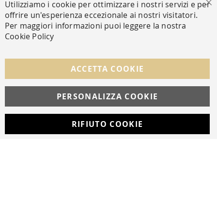
Utilizziamo i cookie per ottimizzare i nostri servizi e per
Ch
offrire un'esperienza eccezionale ai nostri visitatori.
Per maggiori informazioni puoi leggere la nostra
Cookie Policy
SEGUICI NEI SOCIAL
Facebook
Instagram
Whatsapp
ACCETTA COOKIE
PERSONALIZZA COOKIE
© Copyright MAV Arreda s.r.l. | P.IVA IT05919160969
Via Galileo Galilei, 14 | Milano
RIFIUTO COOKIE
Developed with
by
DF Solution