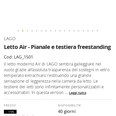
Vai
LAGO
all'inizio
Letto Air - Pianale e testiera freestanding
della
galleria
Cod: LAG_1501
di
Il letto moderno Air di LAGO sembra galleggiare nel
immagini
vuoto grazie all’assoluta trasparenza dei sostegni in vetro
temperato extrachiaro restituendo una grande
sensazione di leggerezza nella camera da letto. Le
testiere dei letti sono infinitamente personalizzabili e
accessoriabili. In questa version ...
Leggi tutto
DISPONIBILITA'
40 giorni
- 15%