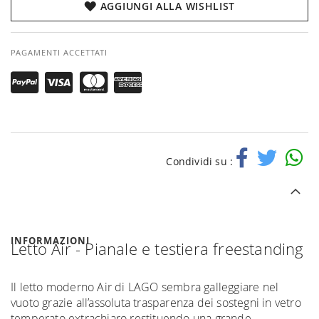
AGGIUNGI ALLA WISHLIST
PAGAMENTI ACCETTATI
Condividi su :
INFORMAZIONI
Letto Air - Pianale e testiera freestanding
Il letto moderno Air di LAGO sembra galleggiare nel
vuoto grazie all’assoluta trasparenza dei sostegni in vetro
temperato extrachiaro restituendo una grande