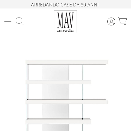
ARREDANDO CASE DA 80 ANNI
Cerca
C
Vai
alla
fine
della
galleria
di
immagini