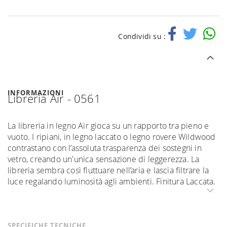
Condividi su :
INFORMAZIONI
Libreria Air - 0561
La libreria in legno Air gioca su un rapporto tra pieno e
vuoto. I ripiani, in legno laccato o legno rovere Wildwood
contrastano con l’assoluta trasparenza dei sostegni in
vetro, creando un'unica sensazione di leggerezza. La
libreria sembra così fluttuare nell’aria e lascia filtrare la
luce regalando luminosità agli ambienti. Finitura Laccata.
SPECIFICHE TECNICHE