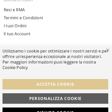
SUPPORTO CLIENTI
Resi e RMA
Termini e Condizioni
I tuoi Ordini
Il tuo Account
PAGAMENTI SICURI
Utilizziamo i cookie per ottimizzare i nostri servizi e per
Ch
offrire un'esperienza eccezionale ai nostri visitatori.
Per maggiori informazioni puoi leggere la nostra
Cookie Policy
SEGUICI NEI SOCIAL
Facebook
Instagram
Whatsapp
ACCETTA COOKIE
PERSONALIZZA COOKIE
© Copyright MAV Arreda s.r.l. | P.IVA IT05919160969
Via Galileo Galilei, 14 | Milano