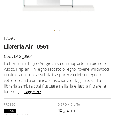
Vai
LAGO
all'inizio
Libreria Air - 0561
della
galleria
Cod: LAG_0561
di
La libreria in legno Air gioca su un rapporto tra pieno e
immagini
vuoto. I ripiani, in legno laccato o legno rovere Wildwood
contrastano con l’assoluta trasparenza dei sostegni in
vetro, creando un'unica sensazione di leggerezza. La
libreria sembra così fluttuare nell’aria e lascia filtrare la
luce reg ...
Leggi tutto
DISPONIBILITA'
40 giorni
- 15%