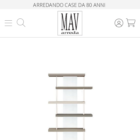
ARREDANDO CASE DA 80 ANNI
Cerca
C
Vai
alla
fine
della
galleria
di
immagini