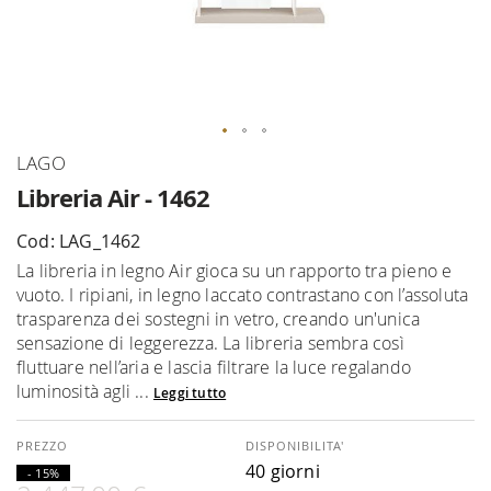
Vai
LAGO
all'inizio
Libreria Air - 1462
della
galleria
Cod: LAG_1462
di
La libreria in legno Air gioca su un rapporto tra pieno e
immagini
vuoto. I ripiani, in legno laccato contrastano con l’assoluta
trasparenza dei sostegni in vetro, creando un'unica
sensazione di leggerezza. La libreria sembra così
fluttuare nell’aria e lascia filtrare la luce regalando
luminosità agli ...
Leggi tutto
DISPONIBILITA'
40 giorni
- 15%