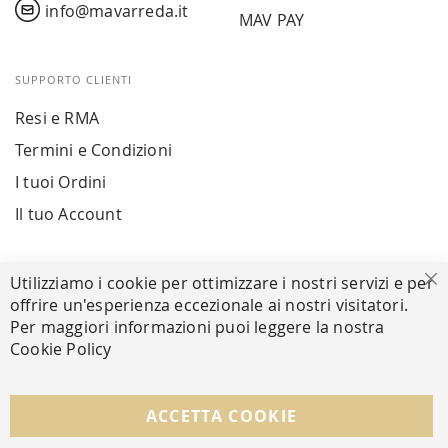
info@mavarreda.it
MAV PAY
SUPPORTO CLIENTI
Resi e RMA
Termini e Condizioni
I tuoi Ordini
Il tuo Account
PAGAMENTI SICURI
Utilizziamo i cookie per ottimizzare i nostri servizi e per
Ch
offrire un'esperienza eccezionale ai nostri visitatori.
Per maggiori informazioni puoi leggere la nostra
Cookie Policy
SEGUICI NEI SOCIAL
Facebook
Instagram
Whatsapp
ACCETTA COOKIE