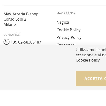
MAV Arreda E-shop
MAV ARREDA
Corso Lodi 2
Negozi
Milano
Cookie Policy
CONTATTACI
Privacy Policy
+39 02-58306187
Contattaci
Utilizziamo i coo
info@mavarreda.it
MAV PAY
eccezionale ai no
Cookie Policy
© Copyright MAV Arreda s.r.l. | P.IVA IT05919160969
ACCETTA 
Via Galileo Galilei, 14 | Milano