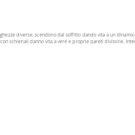
ghezze diverse, scendono dal soffitto dando vita a un dinamico
e con schienali danno vita a vere e proprie pareti divisorie. I
niture Europa
è
gratuita in Italia
, invece è previsto un cont
rieri specifici per l'arredamento
, che garantiscono che la 