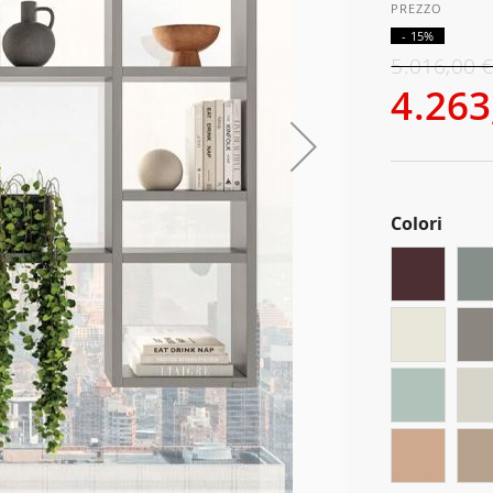
- 15%
5.016,00 
4.263
Colori