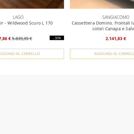
LAGO
SANGIACOMO
air - Wildwood Scuro L 170
Cassettiera Domino. Frontali l
colori Canapa e Salv
7,86 €
5.839,35 €
- 30%
2.141,83 €
GGIUNGI AL CARRELLO
AGGIUNGI AL CARREL