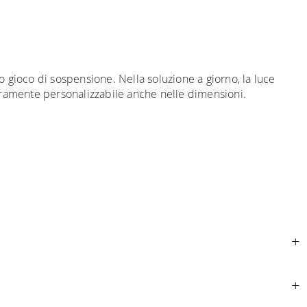
 gioco di sospensione. Nella soluzione a giorno, la luce
nteramente personalizzabile anche nelle dimensioni.
ributo
per tutta la
Comunità Europea,
a seconda del paese
movimentazione dei prodotti sia sempre curata. Al momento