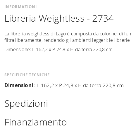
INFORMAZIONI
Libreria Weightless - 2734
La libreria weightless di Lago è composta da colonne, di lun
filtra liberamente, rendendo gli ambienti leggeri; le libreri
Dimensione: L 162,2 x P 24,8 x H da terra 220,8 cm
SPECIFICHE TECNICHE
Dimensioni
:
L 162,2 x P 24,8 x H da terra 220,8 cm
Spedizioni
Spediamo in Italia, Europa e nel mondo. La spedizione
For
Finanziamento
di interesse. La spedizione
Forniture Europa
utilizza cor