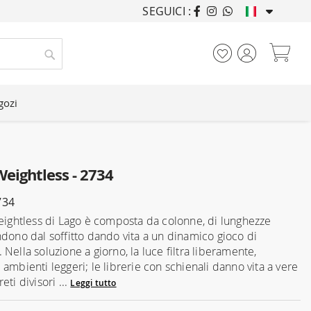
SEGUICI :
ARREDANDO CASE DA
Car
Cerca
gozi
Weightless - 2734
734
weightless di Lago è composta da colonne, di lunghezze
ndono dal soffitto dando vita a un dinamico gioco di
Nella soluzione a giorno, la luce filtra liberamente,
ambienti leggeri; le librerie con schienali danno vita a vere
eti divisori ...
Leggi tutto