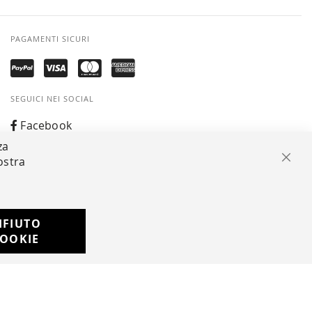
PAGAMENTI SICURI
SEGUICI NEI SOCIAL
Facebook
za
Instagram
ostra
Chiu
Whatsapp
IFIUTO
Developed with
OOKIE
by
DF Solution