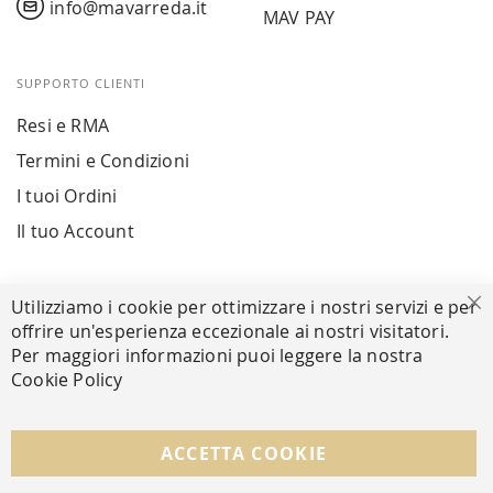
info@mavarreda.it
MAV PAY
SUPPORTO CLIENTI
Resi e RMA
Termini e Condizioni
I tuoi Ordini
Il tuo Account
PAGAMENTI SICURI
Utilizziamo i cookie per ottimizzare i nostri servizi e per
Ch
offrire un'esperienza eccezionale ai nostri visitatori.
Per maggiori informazioni puoi leggere la nostra
Cookie Policy
SEGUICI NEI SOCIAL
Facebook
Instagram
Whatsapp
ACCETTA COOKIE