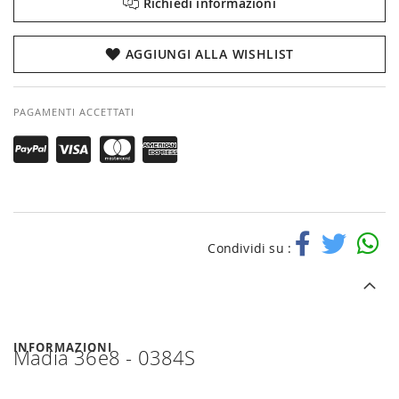
Richiedi informazioni
AGGIUNGI ALLA WISHLIST
PAGAMENTI ACCETTATI
Condividi su :
INFORMAZIONI
Madia 36e8 - 0384S