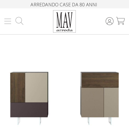
ARREDANDO CASE DA 80 ANNI
Cerca
C
Vai
alla
fine
della
galleria
di
immagini