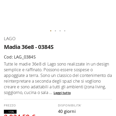
Vai
LAGO
all'inizio
Madia 36e8 - 0384S
della
galleria
Cod: LAG_0384S
di
Tutte le madie 36e8 di Lago sono realizzate in un design
immagini
semplice e raffinato. Possono essere sospese o
appoggiate a terra. Sono un classico del contenimento da
reinterpretare a seconda degli spazi che si vogliono
creare e sono adattabili a tutti gli ambienti (zona living,
soggiorno, cucina o sala ...
Leggi tutto
DISPONIBILITA'
40 giorni
- 15%