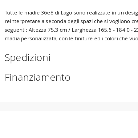
Tutte le madie 36e8 di Lago sono realizzate in un des
reinterpretare a seconda degli spazi che si vogliono crea
seguenti: Altezza 75,3 cm / Larghezza 165,6 - 184,0 - 
madia personalizzata, con le finiture ed i colori che v
Spedizioni
Spediamo in Italia, Europa e nel mondo. La spedizione
For
Finanziamento
di interesse. La spedizione
Forniture Europa
utilizza cor
che il vostro prodotto è disponibile i tempi di spedizione
Se sei residente in Italia, tutti i prodotti possono esser
cui non trovi indicazioni il prezzo è da intendersi franco Ital
parte di AGOS. In questo caso, bisogna completare la pr
necessario inviare a mezzo mail copia dei seguenti documen
(cedolino o modello unico) 4) iban per l'addebito delle rat