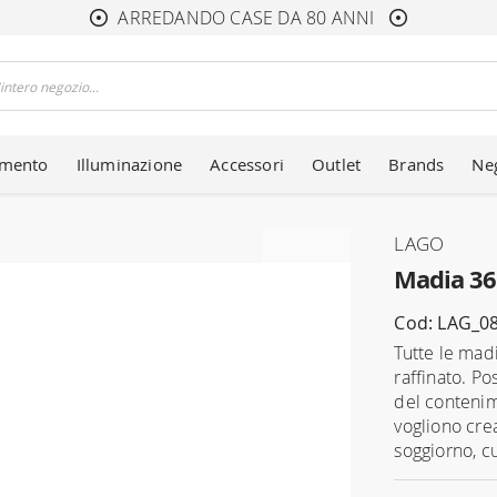
ARREDANDO CASE DA 80 ANNI
amento
Illuminazione
Accessori
Outlet
Brands
Ne
LAGO
Madia 36
Cod: LAG_0
Tutte le mad
raffinato. P
del contenim
vogliono crea
soggiorno, cu