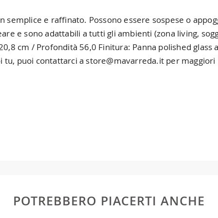
ign semplice e raffinato. Possono essere sospese o appog
re e sono adattabili a tutti gli ambienti (zona living, sogg
220,8 cm / Profondità 56,0 Finitura: Panna polished glas
uoi tu, puoi contattarci a store@mavarreda.it per maggiori
niture Europa
è
gratuita in Italia
, invece è previsto un cont
rieri specifici per l'arredamento
, che garantiscono che la 
 sono di due settimane. Per Europa e resto del mondo puoi trov
e finanziati in 10/24 mesi con un anticipo del 30% e un contri
ia. Potrai organizzare tu il ritiro o richiederci una quotazione s
ocedura di ordine e come metodo di pagamento va indicato
ti: 1) documento di identità (fronte e retro) 2) codice fisc
e
POTREBBERO PIACERTI ANCHE