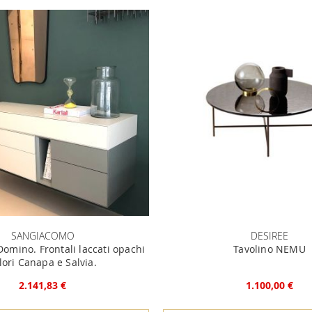
SANGIACOMO
DESIREE
Domino. Frontali laccati opachi
Tavolino NEMU
lori Canapa e Salvia.
2.141,83 €
1.100,00 €