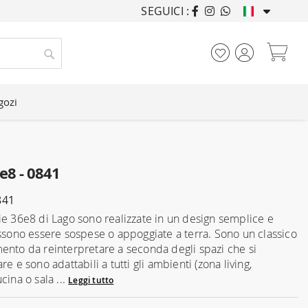
SEGUICI :
ARREDANDO CASE DA
Car
Cerca
gozi
e8 - 0841
841
ie 36e8 di Lago sono realizzate in un design semplice e
ossono essere sospese o appoggiate a terra. Sono un classico
ento da reinterpretare a seconda degli spazi che si
re e sono adattabili a tutti gli ambienti (zona living,
cina o sala ...
Leggi tutto