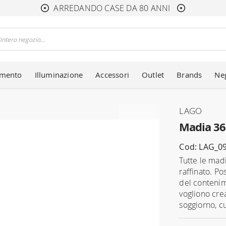
ARREDANDO CASE DA 80 ANNI
amento
Illuminazione
Accessori
Outlet
Brands
Ne
LAGO
Madia 36
Cod: LAG_0
Tutte le mad
raffinato. P
del contenim
vogliono crea
soggiorno, cu