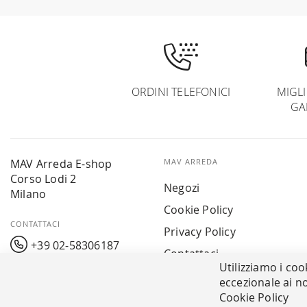
ORDINI TELEFONICI
MIGL
GA
MAV Arreda E-shop
MAV ARREDA
Corso Lodi 2
Negozi
Milano
Cookie Policy
CONTATTACI
Privacy Policy
+39 02-58306187
Contattaci
Utilizziamo i coo
info@mavarreda.it
MAV PAY
eccezionale ai no
Cookie Policy