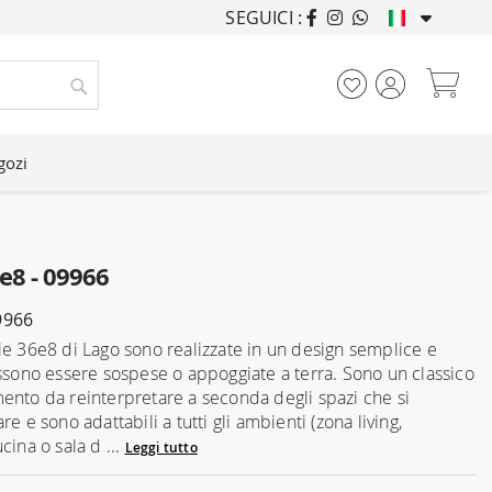
SEGUICI :
ARREDANDO CASE DA
Car
Cerca
gozi
e8 - 09966
9966
ie 36e8 di Lago sono realizzate in un design semplice e
ossono essere sospese o appoggiate a terra. Sono un classico
ento da reinterpretare a seconda degli spazi che si
re e sono adattabili a tutti gli ambienti (zona living,
cina o sala d ...
Leggi tutto