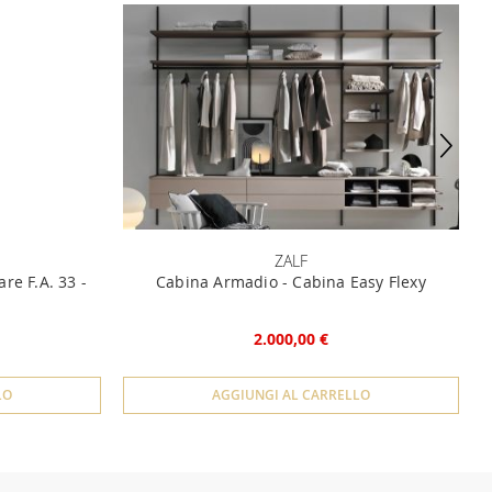
ZALF
re F.A. 33 -
Cabina Armadio - Cabina Easy Flexy
2.000,00 €
LO
AGGIUNGI AL CARRELLO