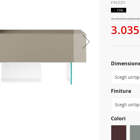
- 15%
3.571,60 
3.035
Dimension
Finitura
Colori