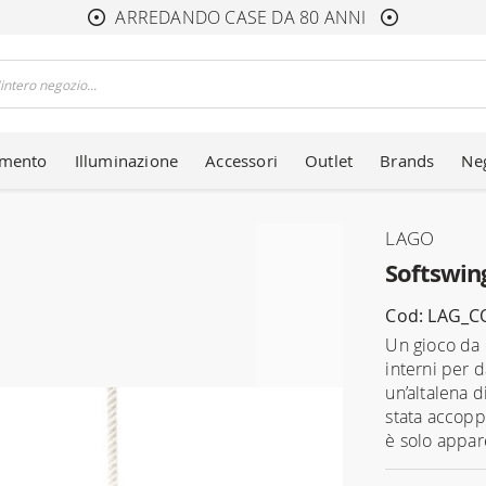
ARREDANDO CASE DA 80 ANNI
amento
Illuminazione
Accessori
Outlet
Brands
Ne
LAGO
Softswin
Cod: LAG_
Un gioco da 
interni per d
un’altalena d
stata accopp
è solo appare