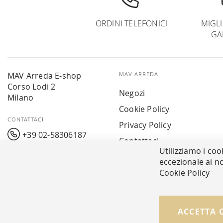
ORDINI TELEFONICI
MIGL
GA
MAV Arreda E-shop
MAV ARREDA
Corso Lodi 2
Negozi
Milano
Cookie Policy
CONTATTACI
Privacy Policy
+39 02-58306187
Contattaci
Utilizziamo i coo
info@mavarreda.it
MAV PAY
eccezionale ai no
Cookie Policy
© Copyright MAV Arreda s.r.l. | P.IVA IT05919160969
ACCETTA 
Via Galileo Galilei, 14 | Milano