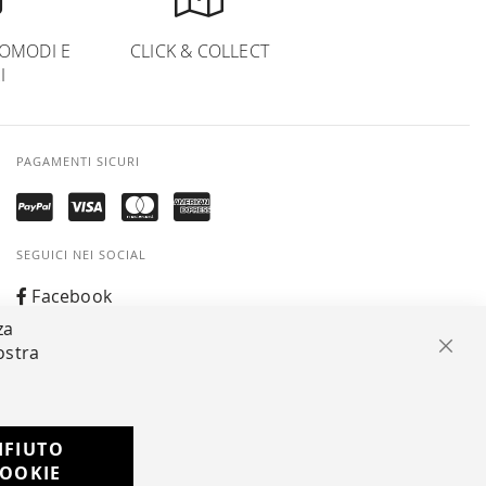
OMODI E
CLICK & COLLECT
I
PAGAMENTI SICURI
SEGUICI NEI SOCIAL
Facebook
za
Instagram
ostra
Chiu
Whatsapp
IFIUTO
Developed with
OOKIE
by
DF Solution