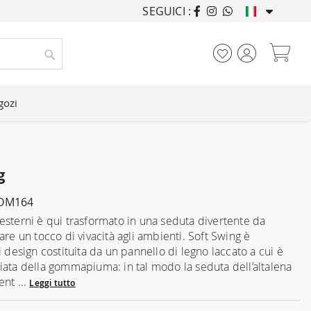
SEGUICI :
ARREDANDO CASE DA
Car
Cerca
gozi
g
COM164
esterni è qui trasformato in una seduta divertente da
are un tocco di vivacità agli ambienti. Soft Swing è
i design costituita da un pannello di legno laccato a cui è
iata della gommapiuma: in tal modo la seduta dell’altalena
nt ...
Leggi tutto