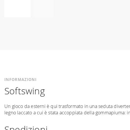
Vai
all'inizio
della
galleria
di
immagini
INFORMAZIONI
Softswing
Un gioco da esterni è qui trasformato in una seduta divertent
legno laccato a cui è stata accoppiata della gommapiuma: in
Spedizioni