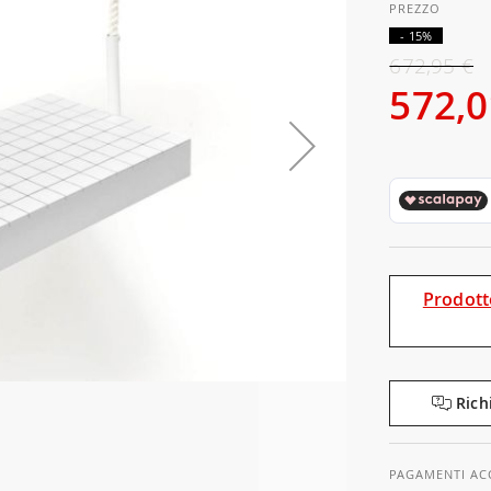
- 15%
672,95 €
572,0
Prodott
Rich
PAGAMENTI AC