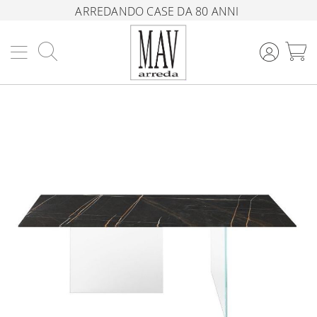
ARREDANDO CASE DA 80 ANNI
Cerca
C
Vai
alla
fine
della
galleria
di
immagini