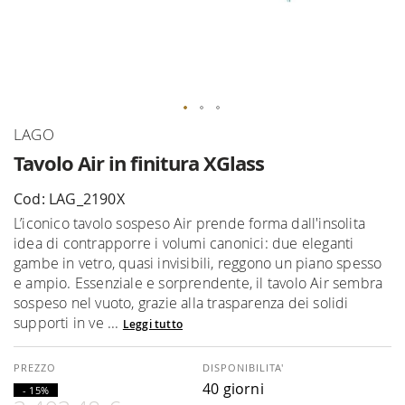
Vai
LAGO
all'inizio
Tavolo Air in finitura XGlass
della
galleria
Cod: LAG_2190X
di
L’iconico tavolo sospeso Air prende forma dall'insolita
immagini
idea di contrapporre i volumi canonici: due eleganti
gambe in vetro, quasi invisibili, reggono un piano spesso
e ampio. Essenziale e sorprendente, il tavolo Air sembra
sospeso nel vuoto, grazie alla trasparenza dei solidi
supporti in ve ...
Leggi tutto
DISPONIBILITA'
40 giorni
- 15%