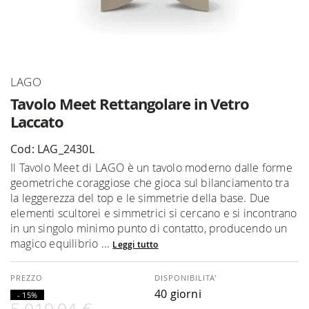
Vai
LAGO
all'inizio
Tavolo Meet Rettangolare in Vetro
della
Laccato
galleria
di
Cod: LAG_2430L
immagini
Il Tavolo Meet di LAGO è un tavolo moderno dalle forme
geometriche coraggiose che gioca sul bilanciamento tra
la leggerezza del top e le simmetrie della base. Due
elementi scultorei e simmetrici si cercano e si incontrano
in un singolo minimo punto di contatto, producendo un
magico equilibrio ...
Leggi tutto
DISPONIBILITA'
40 giorni
- 15%