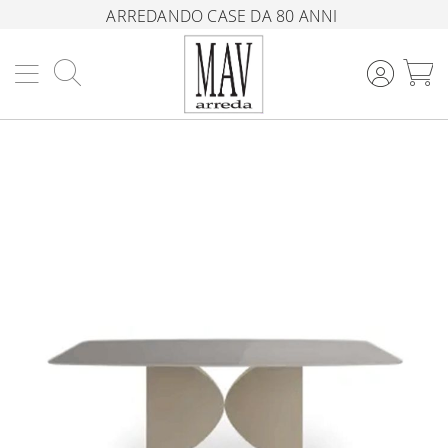
ARREDANDO CASE DA 80 ANNI
Cerca
C
Vai
alla
fine
della
galleria
di
immagini