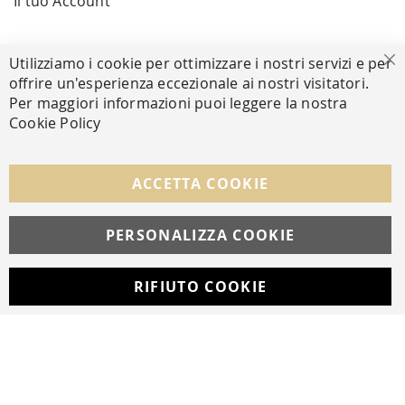
Il tuo Account
PAGAMENTI SICURI
Utilizziamo i cookie per ottimizzare i nostri servizi e per
Ch
offrire un'esperienza eccezionale ai nostri visitatori.
Per maggiori informazioni puoi leggere la nostra
Cookie Policy
SEGUICI NEI SOCIAL
Facebook
Instagram
Whatsapp
ACCETTA COOKIE
PERSONALIZZA COOKIE
© Copyright MAV Arreda s.r.l. | P.IVA IT05919160969
Via Galileo Galilei, 14 | Milano
RIFIUTO COOKIE
Developed with
by
DF Solution